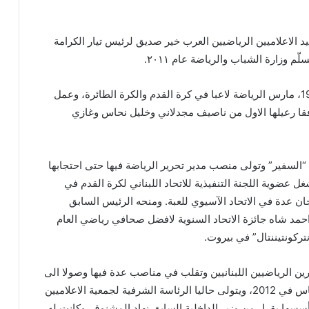
 الاعلاميين الرياضيين العرب خير صديق لرئيس تيار الكرامة
 وزارة الشباب والرياضة عام ٢٠١١.
برجاوي مواليد 21 آذار 1948، مارس الرياضة لاعبا في كرة القدم والكرة الطائرة، وعمل
قا رعيلها الاول من ناصيف مجدلاني وخليل نحاس وغازي
“
السفير
”
وتولى منصب مدير تحرير الرياضة فيها حتى احتجابها
نون الثاني 2017. وشغل عضوية اللجنة التنفيذية للاتحاد اللبناني لكرة القدم في
ن عدة في الاتحاد الآسيوي للعبة. ومنحه الرئيس السابق
حمد شاه جائزة الاتحاد السنوية لافضل صحافي رياضي العام
تركونتيننتال
”
في بيروت
.
 الرياضيين اللبنانيين وتقلب في مناصب عدة فيها وصولا الى
رئاستها بعد غياب خليل نحاس في 2012، ويتولى حاليا الرئاسة الشرفية لجمعية الاعلاميين
 أسسها بقرار من وزير الداخلية السابق نهاد المشنوق، وكانت له