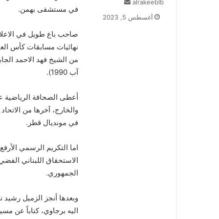
alrakeeblb
أ
في مستشقى بهمن
.
ر
أغسطس 5, 2023
س
ل
صاحب باع طويل في الاعلام
ب
ر
ي
آب 1990
).
د
ا
إ
أعطى الصحافة الرياضية عم
ل
والخارج، آخرها من الاتحاد 
ك
في مونديال قطر
.
ت
ر
و
اما التكريم الرسمي الأرف
ن
الاستحقاق اللبناني الفضي،
ي
الجمهوري
.
ا
وبعدها أنجز الزميل رشيد ن
اليه برجاوي، كتاباً عن مس