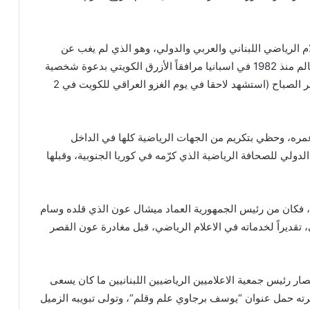
 الرياضي اللبناني والعربي والدولي، وهو الذي لم يغب عن
نهائيات مسابقات كأس العالم منذ 1982 في اسبانيا مرافقاً الأزرق الكويتي بدعوة شخصية
من الشيخ فهد الاحمد الجابر الصباح (استشهد لاحقا في يوم الغزو العراقي للكويت في 2
ره، وحظي بتكريم من الجهات الرياضية كلها في الداخل
الدولي للصحافة الرياضية الذي كرّمه في كوريا الجنوبية، وقبلها
ع، فكان من رئيس الجمهورية العماد ميشال عون الذي قلده وسام
 تقديراً لخدماته في الاعلام الرياضي، قبل مغادرة عون القصر
صار رئيس جمعية الاعلاميين الرياضيين اللبنانيين ما كان يسعى
يرته حمل عنوان
“
يوسف برجاوي علم وقلم
“
، وتولى تبويبه الزميل