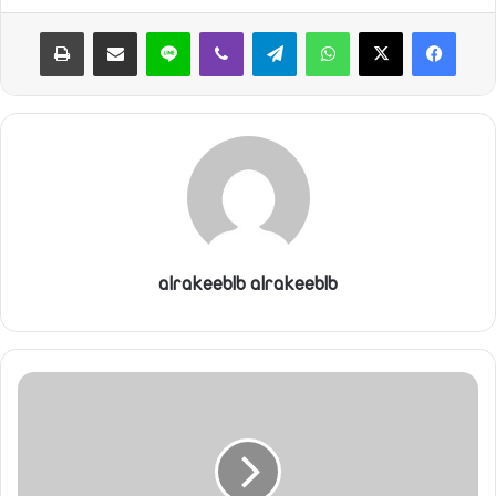
واتساب
تيلقرام
ڤايبر
لاين
مشاركة عبر البريد
طباعة
alrakeeblb alrakeeblb