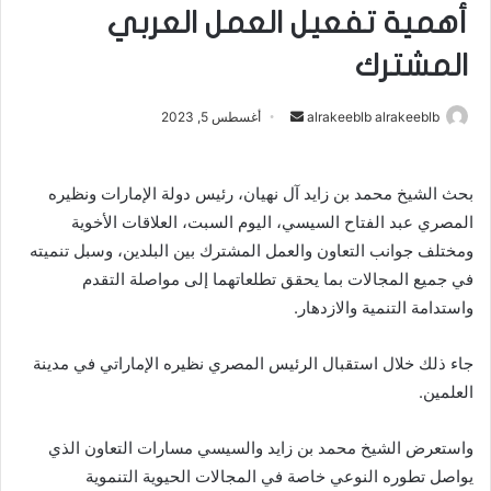
أهمية تفعيل العمل العربي
المشترك
alrakeeblb alrakeeblb
أ
أغسطس 5, 2023
ر
س
بحث الشيخ محمد بن زايد آل نهيان، رئيس دولة الإمارات ونظيره
ل
‏المصري عبد الفتاح السيسي، اليوم السبت، العلاقات الأخوية
ب
ر
ومختلف ‏جوانب التعاون والعمل المشترك بين البلدين، وسبل تنميته
ي
في جميع ‏المجالات بما يحقق تطلعاتهما إلى مواصلة التقدم
د
واستدامة التنمية ‏والازدهار.‏
ا
إ
جاء ذلك خلال استقبال الرئيس المصري نظيره الإماراتي في مدينة
ل
‏العلمين.‏
ك
ت
واستعرض الشيخ محمد بن زايد والسيسي مسارات التعاون الذي
ر
يواصل ‏تطوره النوعي خاصة في المجالات الحيوية التنموية
و