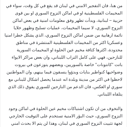
من هنا، فان التفجير الامني في لبنان قد يقع في كل وقت، سواء في
المخيمات الفلسطينية او في اماكن النزوح السوري او بين قوى
حزبية – لبنانية، وبدأت تظهر وفق معلومات امنية في بعض اماكن
النزوح السوري، لا سيما المخيمات، عمليات تسليح وظهور خلايا
نائمة ارهابية من ضمن اماكن النزوح السوري، الذي يشكل خطرا امنيا
وعسكريا اكثر من المخيمات الفلسطينية المنتشرة في مناطق
محدودة، اكثرها كثافة مخيم عين الحلوة او المخيمات السورية
للنازحين، فهي على كامل التراب اللبناني، وان بعض مراكز الايواء
باتت “كانتونات” خاصة بالسوريين، وبعضهم يتوزعون في بيروت
وضواحيها كنواطير بنايات وبدؤوا ينسقون فيما بينهم، وان المواطنين
لاحظوا في اكثر من مدينة وبلدة انه عندما يحصل اشكال للبناني مع
سوري او العكس، فان الدعم من النازحين للسوري يفوق ذلك الذي
يتلقاه اللبناني.
والتخوف من ان تكون اشتباكات مخيم عين الحلوة في اماكن وجود
النزوح السوري، حيث البؤر الامنية تستخدم على التوقيت الخارجي
لجهة تثبيت النزوح السوري في لبنان، وهذا لن يتم الا بحدث امني