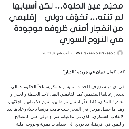
مخيّم عين الحلوة… لكن أسبابها
لم تنته… تخوّف دولي – إقليمي
من انفجار أمني ظروفه موجودة
في النزوح السوري
alrakeeblb alrakeeblb
أ
أغسطس 6, 2023
ر
س
كتب كمال ذبيان في جريدة “الديار”
ل
ب
في اي دولة تقع فيها احداث امنية او عسكرية، تلجأ الحكومات الى
ر
تحذير رعاياها المقيمين كما القادمين اليها، لاخذ الحيطة والحذر او
ي
مغادرة المكان، فاذا تعذّر انتقال مواطنين، تقوم حكوماتهم باجلائهم،
د
ا
وهذا ما حصل مؤخرا في النيجر حيث قامت فرنسا باجلاء رعاياها بعد
إ
الانقلاب العسكري، الذي من تداعياته صراع دولي على المصالح
ل
والنفوذ في افريقيا، قد يؤدي الى صدامات دموية وحروب اهلية