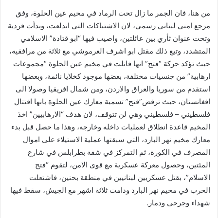
من هنا، فان الجمر ما زال تحت الرماد في مخيم عين الحلوة، وفق
مرجع امني لبناني رسمي، لان الاشتباكات التي اندلعت، وبدأت فردية
وتحت عنوان ثأري بين عائلتين، واصيب فيها “ابو قتادة” الاسلامي
المتشدد، وتبع ذلك مقتل ابو اشرف العرموشي مع ثلاثة من مرافقيه،
حيث تؤكد حركة “فتح” انها قاتلت في مخيم عين الحلوة “مجموعات
ارهابية” من جنسيات مختلفة، بعضها موجود كخلايا نائمة، وبعضها
استقدم من سوريا والعراق والاردن، ومن شمال افريقيا وصولا الى
افغانستان، حيث ترفض”فتح” تسمية معارك عين الحلوة بانها اقتتال
فلسطيني – فلسطيني وهي لن تتوقف، لان هدف “الارهابيين” اخذ
المخيم قاعدة انطلاق لعمليات داخله وخارجه، وهذا ما حصل قبل بدء
معارك مخيم نهر البارد، التي سبقتها عملية الاستيلاء على اموال
المصرف في الكورة، ثم التمركز في شقة بطرابلس في شارع
المئتين، وحصول معركة عسكرية مع قوى الامن، لتقوم “فتح
الاسلام”، بقتل عسكريين لبنانيين في منطقة بحنين، فاشتعلت
الحرب في مخيم نهر البارد ودامت ثلاثة اشهر مع الجيش، سقط فيها
شهداء وجرحى ودمار.