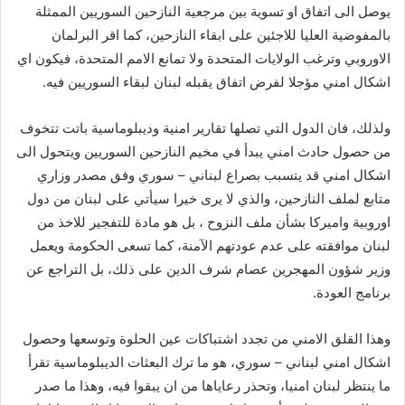
يوصل الى اتفاق او تسوية بين مرجعية النازحين السوريين الممثلة
بالمفوضية العليا للاجئين على ابقاء النازحين، كما اقر البرلمان
الاوروبي وترغب الولايات المتحدة ولا تمانع الامم المتحدة، فيكون اي
اشكال امني مؤجلا لفرض اتفاق يقبله لبنان لبقاء السوريين فيه.
ولذلك، فان الدول التي تصلها تقارير امنية وديبلوماسية باتت تتخوف
من حصول حادث امني يبدأ في مخيم النازحين السوريين ويتحول الى
اشكال امني قد يتسبب بصراع لبناني – سوري وفق مصدر وزاري
متابع لملف النازحين، والذي لا يرى خيرا سيأتي على لبنان من دول
اوروبية واميركا بشأن ملف النزوح ، بل هو مادة للتفجير للاخذ من
لبنان موافقته على عدم عودتهم الآمنة، كما تسعى الحكومة ويعمل
وزير شؤون المهجرين عصام شرف الدين على ذلك، بل التراجع عن
برنامج العودة.
وهذا القلق الامني من تجدد اشتباكات عين الحلوة وتوسعها وحصول
اشكال امني لبناني – سوري، هو ما ترك البعثات الديبلوماسية تقرأ
ما ينتظر لبنان امنيا، وتحذر رعاياها من ان يبقوا فيه، وهذا ما صدر