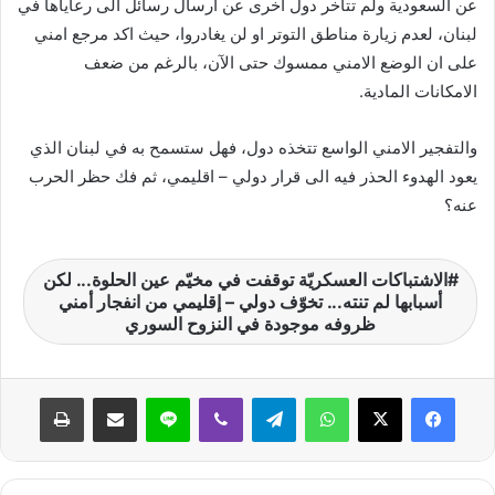
عن السعودية ولم تتأخر دول اخرى عن ارسال رسائل الى رعاياها في
لبنان، لعدم زيارة مناطق التوتر او لن يغادروا، حيث اكد مرجع امني
على ان الوضع الامني ممسوك حتى الآن، بالرغم من ضعف
الامكانات المادية.
والتفجير الامني الواسع تتخذه دول، فهل ستسمح به في لبنان الذي
يعود الهدوء الحذر فيه الى قرار دولي – اقليمي، ثم فك حظر الحرب
عنه؟
الاشتباكات العسكريّة توقفت في مخيّم عين الحلوة... لكن
أسبابها لم تنته... تخوّف دولي – إقليمي من انفجار أمني
ظروفه موجودة في النزوح السوري
واتساب
تيلقرام
ڤايبر
لاين
مشاركة عبر البريد
طباعة