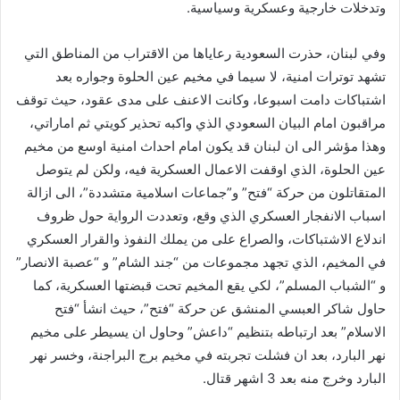
ك
وتدخلات خارجية وعسكرية وسياسية.
ت
ر
وفي لبنان، حذرت السعودية رعاياها من الاقتراب من المناطق التي
و
تشهد توترات امنية، لا سيما في مخيم عين الحلوة وجواره بعد
ن
اشتباكات دامت اسبوعا، وكانت الاعنف على مدى عقود، حيث توقف
ي
مراقبون امام البيان السعودي الذي واكبه تحذير كويتي ثم اماراتي،
ا
وهذا مؤشر الى ان لبنان قد يكون امام احداث امنية اوسع من مخيم
عين الحلوة، الذي اوقفت الاعمال العسكرية فيه، ولكن لم يتوصل
المتقاتلون من حركة “فتح” و”جماعات اسلامية متشددة”، الى ازالة
اسباب الانفجار العسكري الذي وقع، وتعددت الرواية حول ظروف
اندلاع الاشتباكات، والصراع على من يملك النفوذ والقرار العسكري
في المخيم، الذي تجهد مجموعات من “جند الشام” و “عصبة الانصار”
و “الشباب المسلم”، لكي يقع المخيم تحت قبضتها العسكرية، كما
حاول شاكر العبسي المنشق عن حركة “فتح”، حيث انشأ “فتح
الاسلام” بعد ارتباطه بتنظيم “داعش” وحاول ان يسيطر على مخيم
نهر البارد، بعد ان فشلت تجربته في مخيم برج البراجنة، وخسر نهر
البارد وخرج منه بعد 3 اشهر قتال.