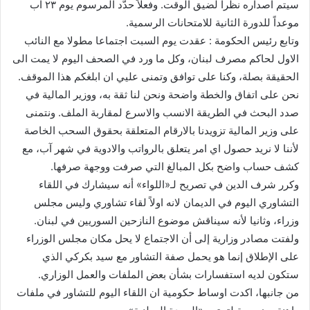
سيتم اصداره نظرا لضيق الوقت. وفعلاً حدّد المرسوم يوم ٢٣ آب
موعداً للدورة الثانية للامتحانات الرسمية.
وتابع رئيس الحكومة : عقدت يوم السبت اجتماعا مطولا مع النائب
الاول لحاكم مصرف لبنان، وكل ما ورد في الصحف اليوم لا يمت الى
الحقيقة بصلة، وكنا على توافق وتمنى عليي ان ابلغكم هذا الموقف.
نحن على اتفاق والخطة واضحة ونحن لنا ثقة به، ووزير المالية في
صدد البحث في الطريقة الانسب والاسرع لمقاربة الملف. ونتمنى
على وزير المالية تزويدنا بالارقام المتعلقة بحقوق السحب الخاصة
لأننا لا نريد حصول اي امر يتعلق بالرواتب والادوية في شهر آب، مع
كشف حساب واضح بكل المبالغ التي صرفت ووجهة صرفها.
وكرر شرف الدين في تصريح لـ«اللواء» أنه سيشارك في اللقاء
التشاوري اليوم في الديمان لانه اولاً لقاء تشاوري وليس مجلس
وزراء، وثانيا لأنه سيناقش موضوع النازحين السوريين في لبنان.
ولفتت مصادر وزارية إلى أن الاجتماع لا يحل مكان مجلس الوزراء
على الإطلاق إنما هو يحمل صفة التشاور مع سيد بكركي الذي
ستكون لديه استفسارات بشأن بعض الملفات والعمل الوزاري.
من جانبها، اكدت اوساط حكومية ان اللقاء اليوم للتشاور في ملفات