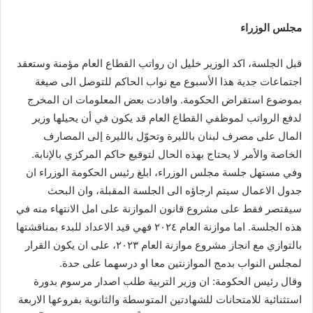
مجلس الوزراء
قبل الجلسة، اكد الوزير خليل ان رواتب القطاع العام مؤمنة وستعقد
اجتماعات جدية هذا الأسبوع مع نواب الحاكم للتوصل الى صيغة
بموضوع استقراض الحكومة. وافادت بعض المعلومات ان المخرج
لدفع الرواتب لموظفي القطاع العام قد يكون في أن يحيلها وزير
المال على مصرف لبنان بالليرة وتحوّل بالليرة إلى المصارف
الخاصة والأمر لا يحتاج بهذه الحال لتوقيع حاكم المركزي بالإنابة.
وفي مستهل جلسة مجلس الوزراء، ابلغ رئيس الحكومة الوزراء ان
جدول الاعمال سيتم ارجاؤه الى الجلسة المقبلة، وان البحث
سيقتصر فقط على مشروع قانون الموازنة على امل الانتهاء منه في
هذه الجلسة. اما موازنة العام ٢٠٢٤ فهي قيد الاعداد للبدء بمناقشتها
بالتوازي مع انجاز مشروع موازنة العام ٢٠٢٣، على ان يكون القرار
لمجلس النواب بدمج الموازنتين معا او درسهما على حدة.
وقال رئيس الحكومة: ان وزير التربية طلب اصدار مرسوم بدورة
استثنائية للامتحانات للشهادتين المتوسطة والثانوية بفروعها الاربعة