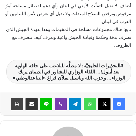
أضاف: لا نقبل التفلّت الأمني في لبنان وأي دعم لفصائل مسلحة أمرٌ
مرفوض ونرفض السلاح المتفلت ولا نقبل أي تعرض لأمن اللبنانيين أو
العرب في لبنان.
تابع: هناك مجموعات مسلحة في المخيمات وهذا بعهدة الجيش الذي
تصرف بدقة وحكمة وقيادة الجيش واعية وتعرف كيف تتصرف مع
الظروف.
التحذيرات الخليجيَّة: لا مظلَّة للتلاعب على حافة الهاوية
بعد أيلول!... اللقاء الوزاري للتشاور في الديمان يربك
الوزراء... وحزب الله وباسيل يملآن فراغ «التباعدالوطني»
واتساب
تيلقرام
ڤايبر
لاين
مشاركة عبر البريد
طباعة