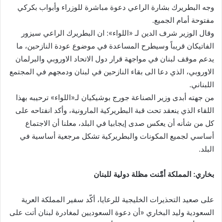
وجه البطريرك بشارة الراعي دعوة مباشرة للوزراء وأبواب بكركي
مفتوحة أمام الجميع.
وقال الوزير شرف الدين لـ «اللواء»: ان البطريرك الراعي سيزور
الفاتيكان قريباً وسيطرح المساعدة في موضوع عودة النازحين، ما
يدعم موقف لبنان في مواجهة قرار دول الاتحاد الاوروبي والبرلمان
الاوروبي، الذي دعا الى بقاء النازحين في لبنان ودمجهم في المجتمع
اللبناني.
من جهته أبدى وزير الصناعة جورج بوشيكيان لـ«اللواء» ترحيبه بهذا
اللقاء الذي ينعقد تحت قبة البطريركية المارونية، وأكد انفتاحه على
كل من شأنه أن يعكس صدى إيجابيا في البلد، معلنا أن الاجتماع
أساسي لجميع المكونات والبطريركية تشكل مرجعية أساسية في
البلد.
بخاري: المملكة أمَّنت مظلة دولية للبنان
على صعيد التحذيرات الخليجية للرعايا، أكّد سفير المملكة العرية
السعودية وليد البخاري «أن دعوة السعوديين لمغادرة لبنان أتت على