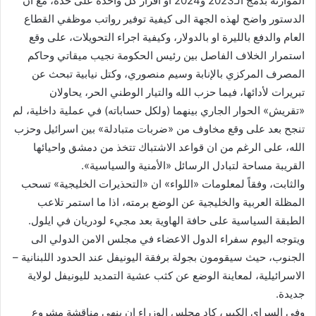
الموازنة بدمج الـ2023 و2024 او اقرار كل واحدة على حدة، مع ان
ل
الدستور واضح لهذه الجهة الى كيفية توفير رواتب موظفي القطاع
ك
العام والدفع بالليرة او بالدولار، وكيفية اجراء التحويلات، على وقع
ت
استمرار الخلاف الفاصل بين رئيس الحكومة نجيب ميقاتي وحاكم
ر
المصرف المركزي بالإنابة وسيم منصوري، وكتل نيابية تبحث عن
و
تبريرات لأدائها، فيما حزب الله والتيار الوطني الحر، يحاولان
ن
«تقريش» الحوار الجاري بينهما (ولكل حساباته) في عملية داخلية، لم
ي
تنجح بعد على وقع مخاوف من «ضربات متبادلة» بين اسرائيل وحزب
ا
الله، على الرغم من ان قواعد الاشتباك تتخذ من دمشق واحيائها
القريبة مساحة لتبادل الرسائل «الأمنية والسياسية».
والثابت، وفقاً لمعلومات «اللواء» ان «التحذيرات الخليجية» تسحب
المظلة العربية والخليجية عن الوضع برمته، اذا ما استمر تلاعب
الطبقة السياسية على حافة الهاوية بعد مجيء لودريان في ايلول.
ويتوجه اليوم سفراء الدول الاعضاء في مجلس الامن الدولي الى
الجنوب، حيث سيقومون بجولة برفقة اليونيفل عند الحدود اللبنانية –
الاسرائيلية، لمعاينة الوضع عن كثب عشية التمديد لليونيفل لولاية
جديدة.
وفي السراي الكبير، كاد مجلس الوزراء ان ينهي مناقشة مشروع