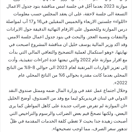
موازنة 2023 بعدما أجّل في جلسة امس مناقشة بنود جدول الاعمال
التسعة الى جلسة لاحقة، على ان يعقد المجلس حسب معلومات
«اللواء» جلستين الاربعاء والخميس المقبلين في16 و17 آب لمواصلة
درس الموازنة وللحصول على الارقام النهائية الدقيقة حول الايرادات
والنفقات ونسبة العجز. والبحث في بنود جدول اعمال جلسة الامس.
وقد اكد وزير المالية يوسف خليل ان مناقشة المشروع اصبحت في
نهايتها، «وهو استكمال لعملية التصحيح والتعافي المالي التي بدأت
مع اقرار موازنة عام 2022 والتي تبعتها عدة اجراءات تنفيذية، وأدت
إلى تعزيز الواردات المرتقبة لعام 2023 الى حوالي 8-9% من الناتج
المحلي بعدما كانت مقدرة بحوالي 6% من الناتج المحلي عام
2022».
وخلال اجتماع عمل عقد في وزارة المال ضمه وممثل صندوق النقد
الدولي في لبنان فريديريكو ليما مع وفد من الصندوق، أوضح الخليل
«ان الموازنة لم تفرض ضرائب جديدة على كاهل المواطن كما يرى
البعض، ولكنها تصححّ قيم بعض الضرائب والرسوم والتراخيص التي
أصبحت زهيدة جدا بحيث لا تغطي كلفة الخدمات المقدمة في ظلّ
تدهور سعر الصرف، مما اوجب تصحيحها».