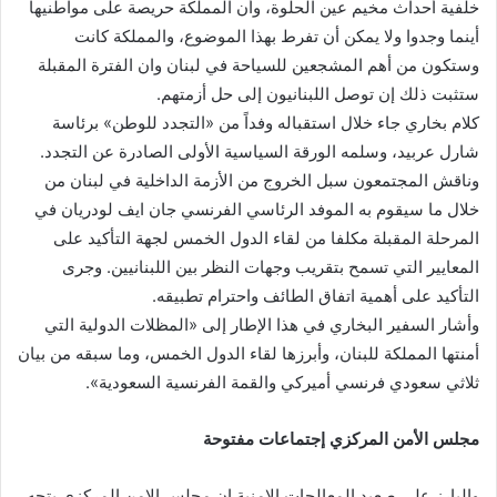
خلفية أحداث مخيم عين الحلوة، وأن المملكة حريصة على مواطنيها
أينما وجدوا ولا يمكن أن تفرط بهذا الموضوع، والمملكة كانت
وستكون من أهم المشجعين للسياحة في لبنان وان الفترة المقبلة
ستثبت ذلك إن توصل اللبنانيون إلى حل أزمتهم.
كلام بخاري جاء خلال استقباله وفداً من «التجدد للوطن» برئاسة
شارل عربيد، وسلمه الورقة السياسية الأولى الصادرة عن التجدد.
وناقش المجتمعون سبل الخروج من الأزمة الداخلية في لبنان من
خلال ما سيقوم به الموفد الرئاسي الفرنسي جان ايف لودريان في
المرحلة المقبلة مكلفا من لقاء الدول الخمس لجهة التأكيد على
المعايير التي تسمح بتقريب وجهات النظر بين اللبنانيين. وجرى
التأكيد على أهمية اتفاق الطائف واحترام تطبيقه.
وأشار السفير البخاري في هذا الإطار إلى «المظلات الدولية التي
أمنتها المملكة للبنان، وأبرزها لقاء الدول الخمس، وما سبقه من بيان
ثلاثي سعودي فرنسي أميركي والقمة الفرنسية السعودية».
مجلس الأمن المركزي إجتماعات مفتوحة
والبارز على صعيد المعالجات الامنية ان مجلس الامن المركزي يتجه