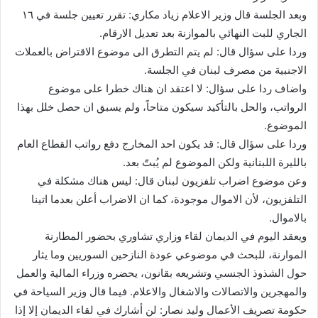
وبعد الجلسة قال وزير الاعلام زياد مكاري: تقرر تعيين جلسة في ١٦
الجاري للبت النهائي بالموازنة بعد تعديل الارقام.
وردا على سؤال قال: لم يتم التطرق الى موضوع الاقتراض بالعملات
الاجنبية من مصرف لبنان في الجلسة.
واضاف ردا على سؤال: لا اعتقد ان هناك خطرا على موضوع
الرواتب، والحل بالتأكيد سيكون متاحاً، ولم يسبق ان حصل خلل بهذا
الموضوع.
وردا على سؤال قال: قد يكون احد المخارج دفع رواتب القطاع العام
بالليرة اللبنانية ولكن الموضوع لم يُبتّ بعد.
وعن موضوع اضراب تلفزيون لبنان قال: ليس هناك مشكلة في
التلفزيون، لأن الاموال موجودة، كما ان الاضراب أعلن بعدما اتينا
بالاموال.
ويعقد اليوم في الديمان لقاء وزاري تشاوري بحضور المطارنة
الموارنة، للبحث في موضوعي عودة النازحين السوريين وما يثار
حول الشذوذ الجنسي وتشريعه بقانون، يحضره وزراء المالية والعمل
والمهجرين والاتصالات والاشغال والاعلام. فيما قال وزير السياحة في
حكومة تصريف الأعمال وليد نصار: لن أشارك في لقاء الديمان إلا إذا