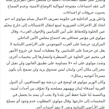
الى عقد اجتماعات مفتوحة لمواكبة الاوضاع الامنية، وعدم السماح
بحدوث خروقات او اعتداءات.
واعلن وزير الداخلية في حكومة تصريف الاعمال بسام مولوي انه «تم
اتخاذ كل الاجراءات الضرورية لمنع انتقال الاشتباكات إلى خارج مخيّم
عين الحلوة وللحفاظ على أمن اللبنانيين والإخوان العرب». وقال
مولوي في مؤتمر صحافي بعد اجتماع مجلس الأمن الداخلي
المركزي: حرصنا على العرب الموجودين على الاراضي اللبنانية لا
يقل عن حرصنا على اللبنانيين. ولا معطيات أمنية عن خروج الأمور
في مخيم عين الحلوة عن السيطرة وانتشارها إلى مخيمات أخرى.
وشدد مولوي على انه «لا مساومة على تطبيق القانون ولن نقبل أن
ننجر إلى مكان آخر، ولبنان ليس صندوق بريد ولن نسمح بأن يكون
مسرحاً لتوجيه رسائل».
وكان الوزير مولوي قد اوضح في دردشة مع الصحافيين، أن الدول
العربية أصدقاء لبنان ويهمهم مصلحته ولا تخوّف من أحداث أمنية،
وبالنسبة لنا علينا حفظ أمن بلدنا ولا يجب أن يمتد ما يحصل في
المخيمات إلى خارجها. وقال مولوي: المطلوب عدم وجود أي مسلح
على الأراضي اللبنانية ونحن لا ننفذ أجندات أحد.