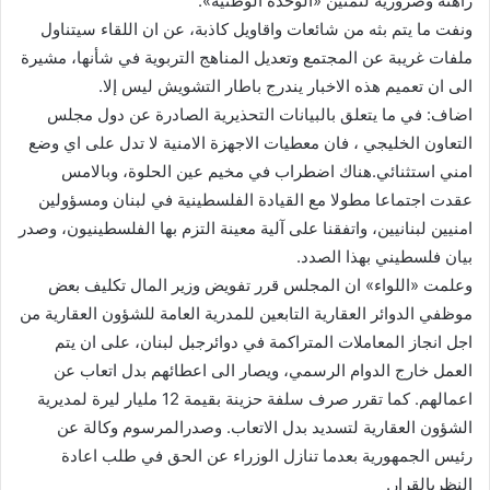
راهنة وضرورية لتمتين «الوحدة الوطنية».
ونفت ما يتم بثه من شائعات واقاويل كاذبة، عن ان اللقاء سيتناول
ملفات غريبة عن المجتمع وتعديل المناهج التربوية في شأنها، مشيرة
الى ان تعميم هذه الاخبار يندرج باطار التشويش ليس إلا.
اضاف: في ما يتعلق بالبيانات التحذيرية الصادرة عن دول مجلس
التعاون الخليجي ، فان معطيات الاجهزة الامنية لا تدل على اي وضع
امني استثنائي.هناك اضطراب في مخيم عين الحلوة، وبالامس
عقدت اجتماعا مطولا مع القيادة الفلسطينية في لبنان ومسؤولين
امنيين لبنانيين، واتفقنا على آلية معينة التزم بها الفلسطينيون، وصدر
بيان فلسطيني بهذا الصدد.
وعلمت «اللواء» ان المجلس قرر تفويض وزير المال تكليف بعض
موظفي الدوائر العقارية التابعين للمدرية العامة للشؤون العقارية من
اجل انجاز المعاملات المتراكمة في دوائرجبل لبنان، على ان يتم
العمل خارج الدوام الرسمي، ويصار الى اعطائهم بدل اتعاب عن
اعمالهم. كما تقرر صرف سلفة حزينة بقيمة 12 مليار ليرة لمديرية
الشؤون العقارية لتسديد بدل الاتعاب. وصدرالمرسوم وكالة عن
رئيس الجمهورية بعدما تنازل الوزراء عن الحق في طلب اعادة
النظربالقرار.