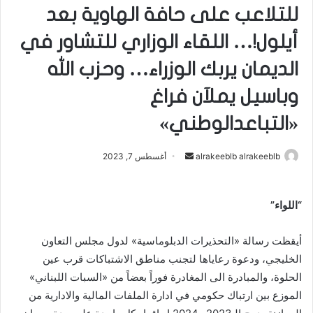
للتلاعب على حافة الهاوية بعد
أيلول!… اللقاء الوزاري للتشاور في
الديمان يربك الوزراء… وحزب الله
وباسيل يملآن فراغ
«التباعدالوطني»
alrakeeblb alrakeeblb
أ
أغسطس 7, 2023
ر
س
“اللواء”
ل
ب
أيقظت رسالة «التحذيرات الدبلوماسية» لدول مجلس التعاون
ر
ي
الخليجي، ودعوة رعاياها لتجنب مناطق الاشتباكات قرب عين
د
الحلوة، والمبادرة الى المغادرة فوراً بعضاً من «السبات اللبناني»
ا
الموزع بين ارتباك حكومي في ادارة الملفات المالية والادارية من
إ