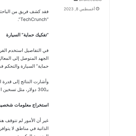
ر
أغسطس 8, 2023
فقد كشف فريق من الباحثي
س
ل
“TechCrunch”.
ب
ر
“تفكيك حماية” السيارة
ي
د
في التفاصيل استخدم الفريق
ا
إ
ل
حماية” السيارة والتحكم في
ك
ت
وأشارت النتائج إلى قدرة ا
ر
و
بـ300 دولار، مثل تسخين المقاعد الخلفية.
ن
ي
استخراج معلومات شخصية
ا
غير أن الأمور لم تتوقف هنا
الذاتية في مناطق لا يتوا