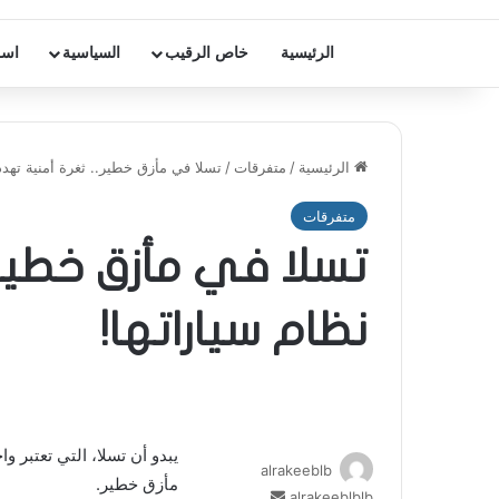
الرئيسية
خاص الرقيب
السياسية
اسر
الرئيسية
/
متفرقات
/
تسلا في مأزق خطير.. ثغرة أمنية تهدد
متفرقات
تسلا في مأزق خطير.
نظام سياراتها!
يبدو أن تسلا، التي تعتبر و
alrakeeblb
مأزق خطير.
alrakeeblblb
أ