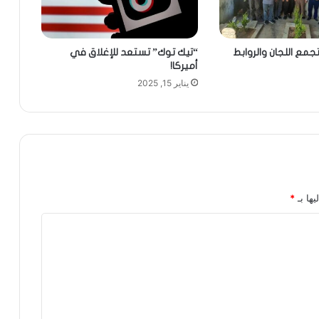
تجمع اللجان والروابط
“تيك توك” تستعد للإغلاق في
أميركا!
يناير 15, 2025
يها بـ
*