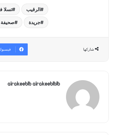
الرقيب
تسلا ف
جريدة
صحيفة 
فيسبوك
شاركها
alrakeeblb alrakeeblblb