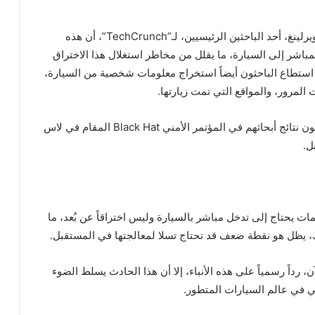
في السياق أكد كريستيان ويرلينغ، أحد الباحثين الرئيسيين، لـ”TechCrunch”، أن هذه
باشر إلى السيارة، ما يقلل من مخاطر استغلال هذا الاختراق
استطاع الباحثون أيضاً استخراج معلومات شخصية من السيارة،
المرور، والمواقع التي تمت زيارتها.
ومن المقرر أن يقدم الباحثون نتائج أبحاثهم في المؤتمر الأمني Black Hat المقام في لاس
ل.
مات يحتاج إلى تدخل مباشر بالسيارة وليس اختراقاً عن بُعد، ما
، يظل هو نقطة ضعف قد تحتاج تسلا لمعالجتها في المستقبل.
ن، رداً رسمياً على هذه الأنباء، إلا أن هذا الحادث يسلط الضوء
ني في عالم السيارات المتطور.