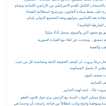
بالانسحاب الكامل للعدو الاسرائيلي من الاراضي اللبنانية وبقيام
درة على بسط سيادة القانون…وترسيخ استقلالية القضاء
ادة ثقة اللبنانيين بدولتهم وثقة المجتمع الدولي بلبنان
الخارطة العالمية؟
مع صعود الين والسوق يسجل أداءً سلبيًا
م دمشق… ويتحدث عن لقاء مع القيادة السورية
هب والفضة
ار مرفأ بيروت: ان كشف الحقيقة كاملة ومحاسبة كل من تثبت
طني لا يحتمل المساومة
ات صحف اليوم
اللبنانية
يروت غدًا… انتبه لهذه التدابير
جتماع ممثلي النواب السنة مع الرئيس بري حول قانون العفو
واحدة وموقفنا واضح وثابت انطلاقاً من قناعة راسخة بأن وحدتنا هي