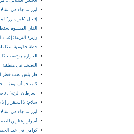
الجيش اللبناني… م
أبرز ما جاء في مقال
إقفال “غير مبرر” لم
الفان المشبوه سقط…
وزيرة التربية: إعداد
خطة حكومية متكاملة ل
الحرارة مرتفعة جدًا.
التضخم في منطقة اليورو يرت
طرابلس تحت خطر الا
3 بواخر أسبوعيًا… خطة جديدة لمنع أزمة البنزين!
“سرطان الرئة”.. ناص
سلام: لا استقرار إلا 
أبرز ما جاء في مقال
أسرار وعناوين الصحف 
كرامي في عيد الجيش 