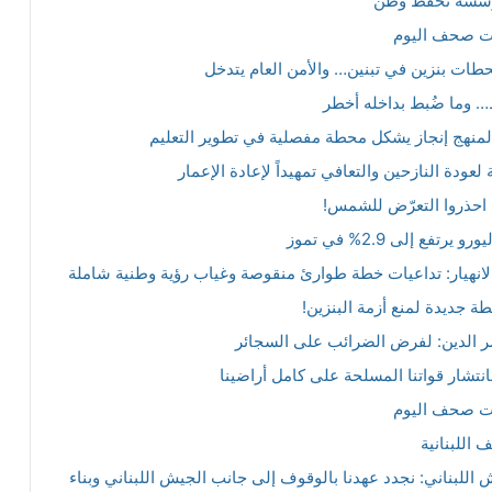
ؤسسة تحفظ وطن
ات صحف اليوم
حطات بنزين في تبنين… والأمن العام يتدخل
 وما ضُبط بداخله أخطر
 المنهج إنجاز يشكل محطة مفصلية في تطوير التعليم
عودة النازحين والتعافي تمهيداً لإعادة الإعمار
. احذروا التعرّض للشمس!
فع إلى 2.9% في تموز
نهيار: تداعيات خطة طوارئ منقوصة وغياب رؤية وطنية شاملة
ر الدين: لفرض الضرائب على السجائر
بانتشار قواتنا المسلحة على كامل أراضينا
ات صحف اليوم
اللبنانية
اللبناني: نجدد عهدنا بالوقوف إلى جانب الجيش اللبناني وبناء