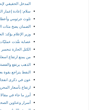
المدخل الحقيقي لإنج
سلام: إعادة إعمار البل
تلوث جرثومي وأعطال
الضمان يضخ مئات ال
وزير الإعلام يؤكد: ال
عصابة نفّذت عمليّا
الكتل الحارة تنحسر ف
من يمنع ارتفاع اسعار
الذهب يرتفع والفضة أ
النفط يتراجع بقوة بع
عون في ذكرى انفجار 
ارتفاع بأسعار المحر
أبرز ما جاء في مقال
أسرار وعناوين الصحف 