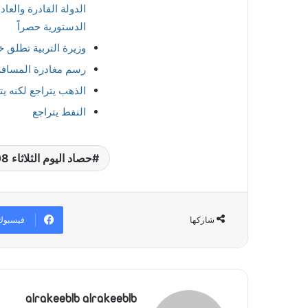
الدولة القادرة والعا
الدستورية حصراً
وزيرة التربية تطلق خطة 
رسم مغادرة المسافري
الذهب يتراجع لكنه 
النفط يتراجع
حصاد اليوم الثلاثاء 08-08-2023
فيسبوك
شاركها
alrakeeblb alrakeeblb