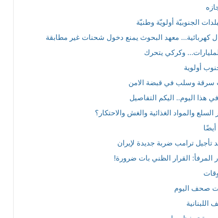
ازه
دات الجنوبيّة أولويّة وطنيّة
 كهربائية… معهد البحوث يمنع دخول شحنات غير مطابقة
مليارات… وكركي يتحرك
جنوب أولوية
ت سرقة وسلب في قبضة الامن
ي هذا اليوم.. اليكم التفاصيل
 السلع والمواد الغذائية والغش والاحتكار؟
يضًا
د تأجيل ترامب ضربة جديدة لإيران
المرفأ: القرار الظني بات ضرورة!
وقات
ات صحف اليوم
اللبنانية