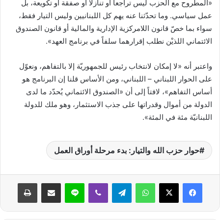
«المطروح مع الحزب ليس تراجعاً أو تنازلاً أو صفقة أو تكويعة، بل
عمل سياسي. وما تحدّثنا عنه يهم كل اللبنانيين وليس التيار فقط،
سواء بما خصّ قانون اللامركزية الإدارية والمالية أو قانون الصندوق
الائتماني اللذيْن نطلب إقرارهما سلفاً في برنامج العهد».
واعتبر أنه «لا إمكان لانتخاب رئيس للجمهوريّة إلا بالتفاهم، ونعوّل
على الحوار اللبناني – اللبناني، ومن الأساس قلنا إن البرنامج هو
أساس التفاهم»، لافتاً إلى أن «الصندوق الائتماني يُحدّد ما لدى
الدولة من أموال وقدراتها على جذب الاستثمار، وهو ملك للدولة
اللبنانيّة مئة في المئة».
حوار حزب الله والتيار: بدء مرحلة أوراق العمل
واتساب
تيلقرام
ڤايبر
لاين
مشاركة عبر البريد
طباعة