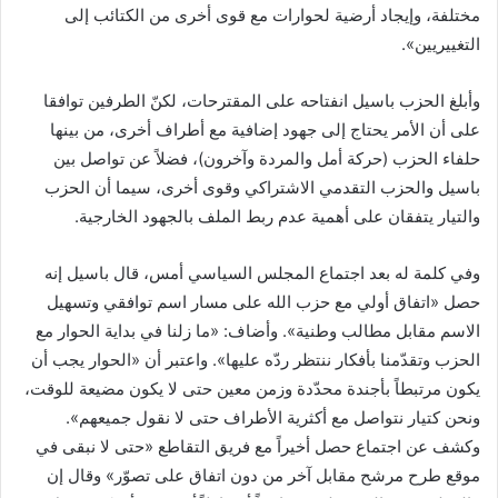
مختلفة، وإيجاد أرضية لحوارات مع قوى أخرى من الكتائب إلى
التغييريين».
وأبلغ الحزب باسيل انفتاحه على المقترحات، لكنّ الطرفين توافقا
على أن الأمر يحتاج إلى جهود إضافية مع أطراف أخرى، من بينها
حلفاء الحزب (حركة أمل والمردة وآخرون)، فضلاً عن تواصل بين
باسيل والحزب التقدمي الاشتراكي وقوى أخرى، سيما أن الحزب
والتيار يتفقان على أهمية عدم ربط الملف بالجهود الخارجية.
وفي كلمة له بعد اجتماع المجلس السياسي أمس، قال باسيل إنه
حصل «اتفاق أولي مع حزب الله على مسار اسم توافقي وتسهيل
الاسم مقابل مطالب وطنية». وأضاف: «ما زلنا في بداية الحوار مع
الحزب وتقدّمنا بأفكار ننتظر ردّه عليها». واعتبر أن «الحوار يجب أن
يكون مرتبطاً بأجندة محدّدة وزمن معين حتى لا يكون مضيعة للوقت،
ونحن كتيار نتواصل مع أكثرية الأطراف حتى لا نقول جميعهم».
وكشف عن اجتماع حصل أخيراً مع فريق التقاطع «حتى لا نبقى في
موقع طرح مرشح مقابل آخر من دون اتفاق على تصوّر» وقال إن