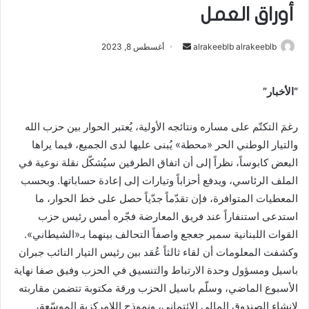
أوراق العمل
alrakeeblb alrakeeblb
أ
أغسطس 8, 2023
ر
س
“الأخبار”
ل
ب
رغمَ التكتّم على مساره ونتائجه الأولية، يُعتبر الحوار بين حزب الله
ر
والتيار الوطني الحر «محطة» يُبنى عليها لدى الجميع، فيما يراها
ي
البعض كابوساً، نظراً إلى أن اتفاق الطرفين سيُشكّل نقلة نوعية في
د
ا
الملف الرئاسي، ويدفع أحزاباً وتيارات إلى إعادة حساباتها. وبحسب
إ
المعطيات المتوافرة، فإن تقدّماً جدّياً حصل على خط الحوار، ما
ل
استدعى استنفاراً عند فريق المعارضة فجّره أمس رئيس حزب
ك
القوات اللبنانية سمير جعجع واصفاً التحالف بينهما بـ«الشيطاني».
ت
وكشفت المعلومات أن لقاء ثالثاً عُقد بين رئيس التيار النائب جبران
ر
باسيل ومسؤول وحدة الارتباط والتنسيق في الحزب وفيق صفا نهاية
و
الأسبوع الماضي، وسلّم باسيل الحزب ورقة مكتوبة تتضمن مقاربته
ن
لإنشاء الصندوق المالي الائتماني، ونموذج اللامركزية الموسّعة،