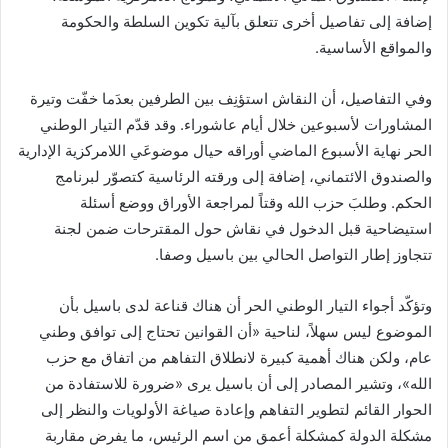
ي
إضافة إلى تفاصيل أخرى تتعلق بآلية تكوين السلطة والحكومة
ا
والمواقع الأساسية.
وفي التفاصيل، أن النقاش استؤنِف بين الطرفين بعدَما خفّت وتيرة
المشاورات لأسبوعين خلال أيام عاشوراء. وقد قدّم التيار الوطني
الحر نهاية الأسبوع الماضي أوراقه حيال موضوعَي اللامركزية الإدارية
والصندوق الائتماني، إضافة إلى ورقته الرئاسية كتصوّر لبرنامج
الحكم. وطلبَ حزب الله وقتاً لمراجعة الأوراق ووضع أسئلة
استيضاحية قبل الدخول في نقاش حول المقترحات ضمن لجنة
تتجاوز إطار التواصل الحالي بين باسيل وصفا.
وتؤكّد أجواء التيار الوطني الحر أن هناك قناعة لدى باسيل بأن
الموضوع ليس سهلاً، لناحية «أن القوانين تحتاج إلى توافق وطني
عام، ولكن هناك أهمية كبيرة لانطلاق التفاهم من اتفاق مع حزب
الله»، وتشير المصادر إلى أن باسيل يرى «ضرورة للاستفادة من
الحوار القائم لتطوير التفاهم وإعادة صياغة الأولويات والنظر إلى
مشكلة الدولة كمشكلة أعمق من اسم الرئيس، ما يفرض مقاربة