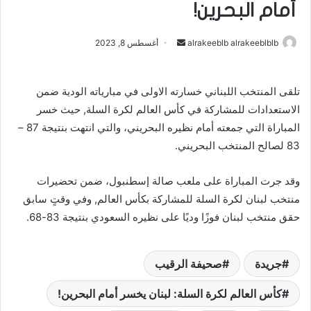
أمام البحرين!
alrakeeblb alrakeeblblb
أ
أغسطس 8, 2023
ر
س
تلقى المنتخب ال​لبنان​ي خسارته الاولى في مبارياته الودية ضمن
ل
الاستعدادات للمشاركة في كأس العالم لكرة السلة, حيث خسر
ب
ر
المباراة التي جمعته أمام نظيره ​البحرين​ي، والتي انتهت بنتيجة 87 –
ي
83 لصالح المنتخب البحريني.
د
ا
وقد جرت المباراة على ملعب صالة إسطنبول، ضمن تحضيرات
إ
منتخب لبنان لكرة السلة للمشاركة بكأس العالم, وفي وقتٍ سابق
ل
حقق منتخب لبنان فوزًا وديًا على نظيره السعودي بنتيجة 83-68.
ك
ت
ر
جريدة
صحيفة الرقيب
و
كأس العالم لكرة السلة: لبنان يخسر أمام البحرين!
ن
ي