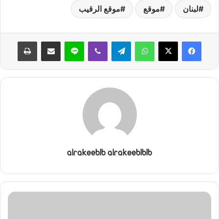
لبنان
موقع
موقع الرقيب
ا
واتساب
تيلقرام
ڤايبر
لاين
مشاركة عبر البريد
طباعة
alrakeeblb alrakeeblblb