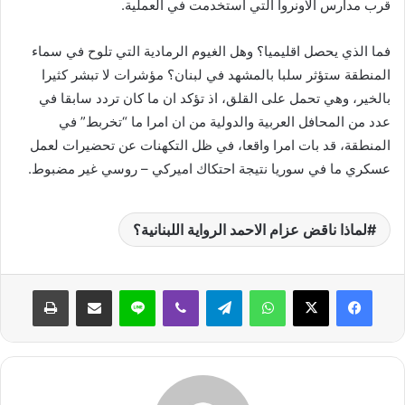
قرب مدارس الاونروا التي استخدمت في العملية.
فما الذي يحصل اقليميا؟ وهل الغيوم الرمادية التي تلوح في سماء
المنطقة ستؤثر سلبا بالمشهد في لبنان؟ مؤشرات لا تبشر كثيرا
بالخير، وهي تحمل على القلق، اذ تؤكد ان ما كان تردد سابقا في
عدد من المحافل العربية والدولية من ان امرا ما “تخربط” في
المنطقة، قد بات امرا واقعا، في ظل التكهنات عن تحضيرات لعمل
عسكري ما في سوريا نتيجة احتكاك اميركي – روسي غير مضبوط.
لماذا ناقض عزام الاحمد الرواية اللبنانية؟
واتساب
تيلقرام
ڤايبر
لاين
مشاركة عبر البريد
طباعة