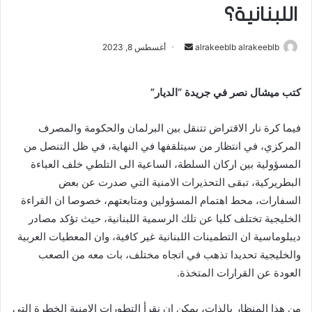
اللبنانية؟
alrakeeblb alrakeeblb
أ
أغسطس 8, 2023
ر
س
كتب ميشال نصر في جريدة “الديار”
ل
ب
فيما كرة نار الاقتراض تتنقل بين البرلمان والحكومة والمصرف
ر
المركزي، في انتظار من سيتلقفها في النهاية، في ظل التنصل من
ي
المسؤولية بين اركان السلطة، الساعية الى التلطي خلف العباءة
د
ا
البطريركية، تبقى التحذيرات الامنية التي صدرت عن بعض
إ
السفارات، محط اهتمام المسؤولين ومتابعتهم، خصوصا ان القراءة
ل
الخليجية تختلف كليا عن تلك الرسمية اللبنانية، حيث تؤكد مصادر
ك
ديبلوماسية ان التطمينات اللبنانية غير كافية، وان المعطيات العربية
ت
والخليجية تحديدا تذهب في اتجاه مختلف، بات معه من الصعب
ر
العودة عن القرارات المتخذة.
و
ن
من هذا المنظار بالذات، يمكن ان نقرأ التطورات الامنية الخطرة التي