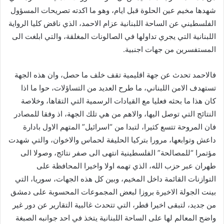
ي
شهدها مخيم عين الحلوة قبل ايام، وهو ما اكدته تصريحات المسؤول
ا
الفلسطيني عن الساحة اللبنانية عزام الاحمد، الذي ناقض كليا الرواية
اللبنانية التي يجري تداولها في الصالونات المغلقة، والتي ابلغت الى
المستفسرين من جهات اجنبية.
فالاحمد تحدث عن جهة اقليمية تقف خلف ما حصل، وان هذه الجهة
تستهدف الامن اللبناني، ما طرح العديد من التساؤلات، حوا ما اذا
كان هذا ما بحثه فعليا مع القيادات الرسمية التي التقاها، وخلاصة
النتائج التي توصل اليها، والاهم من هي تلك الجهة، اذ وفقا للمصادر
فان المروحة تتسع كثيرا، لتبدا من “اسرائيل” المتهم الاول بادارة
داعش وتوابعها، مرورا بتركيا الحليفة لحماس والاخوان، والتي شهدت
مؤتمرا “للمصالحة” الفلسطينية انتهى الى صفر نتائج، وصولا الى
طهران عبر حزب الله، الذي تهمه اولا واخيرا المحافظة على
التوازنات القائمة داخل المخيم، وبين كل هذه الجهات، سوريا، التي
بينت الجولة الاخيرة بروزا لبعض المجموعات المحسوبة على دمشق
من جديد، لتبقى اخيرا قطر، التي تتحدث غالبية التقارير عن دور غير
واضح المعالم لها على الساحة اللبنانية يتخذ في احد جوانبه الصبغة