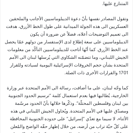
المتنازع عليها.
وتقول المصادر نفسها بأنّ دعوة الديبلوماسيين الأجانب والملحقين
العسكريين الى هذه الجولة الميدانية على طول الخط الأزرق، هدفت
الى تعميم التوضيحات أعلاه، فضلاً عن ضرورة أن يكون
الديبلوماسيين على سعة إطلاع لدى الإستفسار من دولهم عمّا يحصل
عند الخط الأزرق. كما أنّها أتاحت للديبلوماسيين التأكّد من معلومات
الجيش اللبناني، وما تتضمّنه الشكاوى التي يُرسلها لبنان الى الأمم
المتحدة بشأن حجم الخروقات الإسرائيلية اليومية لسيادته وللقرار
1701 والقرارات الأخرى ذات الصلة.
كما وجّه لبنان، على ما أضافت، رسالة الى الأمم المتحدة عبر وزارة
الخارجية، يُطالبها فيها بعدم استعمال كلمة “ترسيم الحدود الجنوبية
بين لبنان وفلسطين المحتلّة”. وذكّرها خلالها بأنّ الحدود مرسّمة
ومصدّق عليها في الأمم المتحدة. ويُحاول الجيش اللبناني في هذه
الأثناء، لا سيما مع تعدّي “إسرائيل” على حدوده الجنوبية المحافظة
على كلّ حبّة تراب من أرضه، من خلال إظهار حقّه الواضح والمُعلن