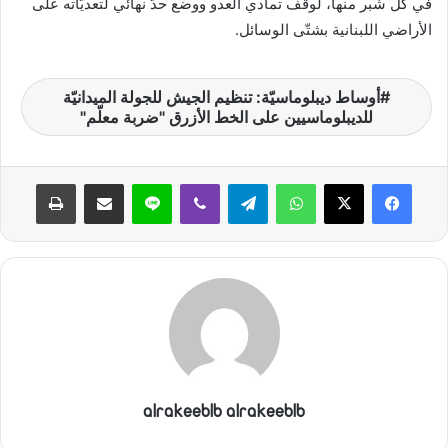
في كلّ شبر منها، لوقف تمادي العدو ووضع حدّ نهائي لتعديّاته على
الأراضي اللبنانية بشتّى الوسائل.
أوساط ديبلوماسيّة: تنظيم الجيش للجولة الميدانيّة
للديبلوماسيين على الخط الأزرق "ضربة معلّم"
واتساب
تيلقرام
ڤايبر
لاين
مشاركة عبر البريد
طباعة
alrakeeblb alrakeeblb