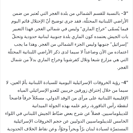
3″-
بالنسبة للقسم الشمالي من بلدة الغجر التي تُعتبر من ضمن
الأراضي اللبنانية المحتلّة، فقد جرى توضيح أنّ الإحتلال قائم اليوم
فيما يُسمّى “خراج الماري” وليس في شمالي الغجر. فهذا التعبير
بات الجيش يعتمده كون الماري بلدة جنوبية لبنانية حدودية وتحتلّ
“إسرائيل” جنوبها وليس الجزء الشمالي من الغجر. وهذا ما يجب
اعتماده من الآن وصاعداً لا سيما لدى ذكر الأراضي اللبنانية المحتلّة
التي هي مزارع شبعا وتلال كفرشوبا وخراج الماري بدلاً من شمال
الغجر.
4″-
رؤية الخروقات الإسرائيلية اليومية للسيادة اللبنانية بأمّ العين، لا
سيما من خلال إختراق زورقين حربيين للعدو الإسرائيلي المياه
الإقليمية اللبنانية على مرأى من الوفد الدولي، مسجّلاً خرقاً فاضحاً
لنقطة رأس الناقورة، رغم علمه بهذه الجولة الميدانية
للديبلوماسيين. فضلاً عن شرح بعض ضبّاط الجيش اللبناني في اللواء
الخامس للديبلوماسيين الدوليين عن حجم الخروقات الإسرائيلية
المستمرّة لسيادة لبنان برّاً وبحراً وجوّاً، وعن نقاط الخلاف الحدودية