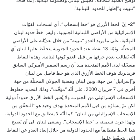
أوضح العميد شحادة، كجيش لبناني وكحكومة لبنانية، إنّما هناك
“تثبيت و”إظهار للحدود اللبنانية”.
2″-
إنّ الخط الأزرق هو “خط إنسحاب”، أي انسحاب القوّات
الإسرائيلية من الأراضي اللبنانية الجنوبية، وليس خطّ حدود لبنان
النهائية، على ما يريد العدو “تثبيته” من خلال تعديّاته على الأراضي
المحتلّة. وثمّة 13 نقطة عند الحدود الجنوبية يتحفّظ عليها لبنان أي
أنّه يُطالب بعدم خرقها من قبل العدو كونها لبنانية. وهذه النقاط
مسجّلة لدى الأمم المتحدة منذ أن رسم السفير الأميركي السابق
فريديريك هوف الخط الأزرق الذي هو خط فاصل بين لبنان
و”إسرائيل” من جهة، وبين لبنان وهضبة الجولان المحتلّة من جهة
أخرى في 7 حزيران 2000، على أنّه “مؤقّت”، وذلك لتحديد خطوط
الإنسحاب الإسرائيلي من الجنوب. ولا يُعتبر الخط الأزرق حدوداً دولية
لكن تمّ إنشاؤه من قبل الأمم المتحدة بهدف وحيد هو “التحقّق من
الإنسحاب الإسرائيلي من لبنان”. كما أنّه لا يتطابق مع الحدود الدولية،
ولهذا جرت تسميته بـ “خط الإنسحاب”. ويسعى لبنان الى أن يُصبح
هذا الخط متطابقاً مع الحدود الدولية من خلال إبعاد العدو عن النقاط
التي يتحفّظ عليها.