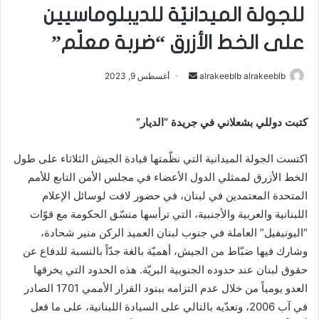
للجولة الميدانيّة للديبلوماسيين
على الخط الأزرق “ضربة معلّم”
alrakeeblb alrakeeblb
أ
أغسطس 9, 2023
ر
س
كتبت دوللي بشعلاني في جريدة “الديار”
ل
ب
اكتست الجولة الميدانية التي نظّمتها قيادة الجيش الثلاثاء على طول
ر
الخط الأزرق لممثلي الدول الأعضاء في مجلس الأمن التابع للأمم
ي
المتحدة المعتمدين في لبنان، في حضور لافت لوسائل الإعلام
د
ا
اللبنانية والعربية والأجنبية، التي ترأسها منسّق الحكومة مع قوّات
إ
“اليونيفيل” العاملة في جنوب لبنان العميد الركن منير شحادة،
ل
وشارك فيها ضبّاط من الجيش، أهميّة بالغة جدّاً بالنسبة للدفاع عن
ك
حقوق لبنان عند حدوده الجنوبية البريّة. هذه الحدود التي يخرقها
ت
العدو يومياً من خلال عدم التزامه ببنود القرار الأممي 1701 الصادر
ر
في آب 2006، وتعدّيه بالتالي على السيادة اللبنانية، على ما فعل
و