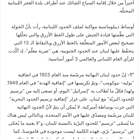
أخيراً من خلال إقامة السياج الشائك عند أطراف بلدة الغجر اللبنانية
ن
المحتلّة.
ي
ا
أوساط ديبلوماسية مواكبة لملف الحدود اللبنانية، رأت بأنّ الجولة
التي نظّمتها قيادة الجيش على طول الخط الأزرق والتي تخلّلها
تصحيح لبعض الأمور المتعلّقة بالخط الأزرق وبالنقاط الـ 13 التي
يتحفّظ عليها لبنان عند الحدود الجنوبية، هي “ضربة معلّم”، إذ أكّدت
للرأي العام اللبناني والعالمي 3 أمور أساسية:
1″-
إنّ حدود لبنان النهائية مرسّمة منذ العام 1923 في اتفاقية
“بوليه- نيوكومب”، وتمّ تكريسها في “إتفاقية الهدنة” في العام 1949.
ولهذا فكلّ ما تُطالب به “إسرائيل” اليوم، أو تسعى إليه من “ترسيم
للحدود البريّة” مع لبنان، على غرار “إتفاقية ترسيم الحدود البحرية”
التي جرت بوساطة أميركية، لا يُمكن أن يتمّ لأنّ الحدود النهائية
للبنان مرسّمة ومصدّق عليها في الأمم المتحدة. وبالتالي ليس هناك
ما يُسمّى “ترسيم” للحدود البرّية بالنسبة للبنان، و”لا يعنيه ما يُحكى
عن “ترسيم” برّي، فهذه الكلمة ليست موجودة في قاموسنا، كما