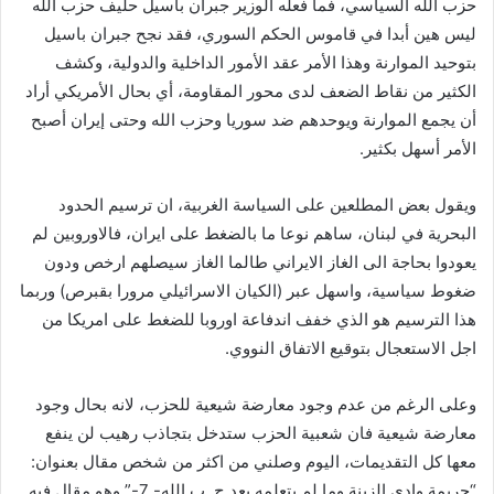
حزب الله السياسي، فما فعله الوزير جبران باسيل حليف حزب الله
ليس هين أبدا في قاموس الحكم السوري، فقد نجح جبران باسيل
بتوحيد الموارنة وهذا الأمر عقد الأمور الداخلية والدولية، وكشف
الكثير من نقاط الضعف لدى محور المقاومة، أي بحال الأمريكي أراد
أن يجمع الموارنة ويوحدهم ضد سوريا وحزب الله وحتى إيران أصبح
الأمر أسهل بكثير.
ويقول بعض المطلعين على السياسة الغربية، ان ترسيم الحدود
البحرية في لبنان، ساهم نوعا ما بالضغط على ايران، فالاوروبين لم
يعودوا بحاجة الى الغاز الايراني طالما الغاز سيصلهم ارخص ودون
ضغوط سياسية، واسهل عبر (الكيان الاسرائيلي مرورا بقبرص) وربما
هذا الترسيم هو الذي خفف اندفاعة اوروبا للضغط على امريكا من
اجل الاستعجال بتوقيع الاتفاق النووي.
وعلى الرغم من عدم وجود معارضة شيعية للحزب، لانه بحال وجود
معارضة شيعية فان شعبية الحزب ستدخل بتجاذب رهيب لن ينفع
معها كل التقديمات، اليوم وصلني من اكثر من شخص مقال بعنوان:
“جريمة وادي الزينة وما لم يتعلمه بعد ح. ب الله- 7-” وهو مقال فيه