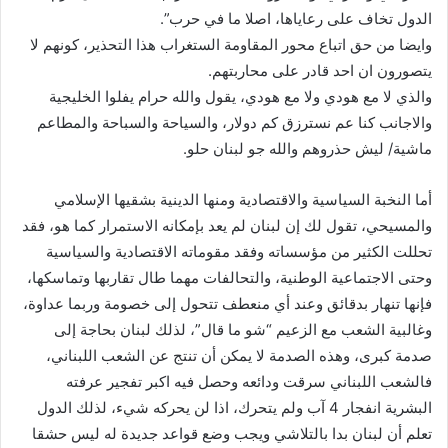
الدول تخاف على رعاياها، اصلا ما في حرب”.
وايضا من حق اتباع محور المقاومة الستغراب هذا التحذير، كونهم لا
يتصورون ان احد قادر على محاربتهم.
والذي لا مع هودي ولا مع هودي، يقول والله حرام يفلوا الخليجية
والاجانب كنا عم نسترزق كم دولار، والسياحة والسباحة والمطاعم
ماشية/ ليش حذروهم والله جو لبنان حلو.
أما النخبة السياسية والاقتصادية ومنها الدينية بشقيها الإسلامي
والمسيحي، تقول لك إن لبنان لم يعد بإمكانه الاستمرار كما هو، فقد
تحللت الكثير من مؤسساته وفقد مقوماته الاقتصادية والسياسية
وحتى الاجتماعية الوطنية، والتحالفات مهما طال تقاربها وتماسكها،
فإنها تنهار بدقائق وعند أي منعطف تتحول إلى خصومة وربما عداوة،
وغالبية الشعب مع الزعيم “شو ما قال”، لذلك لبنان بحاجة إلى
صدمة كبرى، وهذه الصدمة لا يمكن أن تنتج عن الشعب اللبناني،
فالشعب اللبناني سرقت ودائعه وحصل فيه اكبر تفجير عرفته
البشرية انفجار 4 آب ولم يتحرك، اذا لن يحركه شيء، لذلك الدول
تعلم أن لبنان بدا بالتلاشي ويجب وضع قواعد جديدة له ليس حشقا