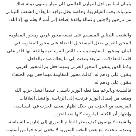
بلبنان انما من اجل التوازن العالمي فان تنهار وتنتهي دولة هناك
مترتبات يجب القيام بها، وخاصة بظل تواجد ما يعادل الشعب اللبناني
من نازحين ولاجئين وعمالة وافدة إضافة إلى أمم لا يعلم بها إلا الله.
والشعب اللبناني المنقسم على نفسه محور غربي ومحور المقاومة ،
المحور الغربي يفعل المستحيل للقضاء على محور المقاومة في
لبنان، ومحور المقاومة بسبب فائض القوة لديه والثقة أنها قادر على
قلب المعادلات، لم يعد يلتفت إلى ما يحاك ضده بالداخل.
وكما الذين يتبعون المحور الغربي ومهما فعل بم المحور الغربي
يبقون على ودهم له، كذلك محور المقاومة مهما فعل بهم الحلفاء
يبقون على ودهم له.
فالشيعة وبالرغم مما فعله الوزير باسيل، عندما أفشل حزب الله
ومنعه من إيصال الوزير فرنجية إلى الرئاسة، وأفشل العلاقات
الفرنسية مع الحزب من خلال إظهار ضعف الحزب في السياسة،
وإظهار أن الكتلة المارونية كلها ضد الحزب.
والشيعة لا يهتمون كيف ينظر النظام السوري إلى إدارتهم للسياسة،
وعندما تتحدث مع بعض النخب السورية لا تخفي انزعاجها من أسلوب