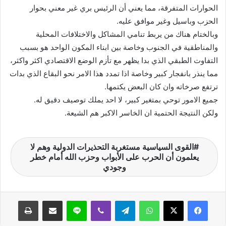
الحوارات المتفرقة، مما يعني أن الرئيس بري غير معني بحوار
الحزب وباسيل وغير موافق عليه.
وبالختام هناك من يربط تنامي المشاكل والاختلافات المحلية
والمناطقية في الجنوب وخاصة بين ابناء المكون الواحد هو بسبب
التفاوت الطبقي الذي بدا يظهر مع تأزم الوضع الاقتصادي اكثر واكثر،
مما ينذر بانفجار كبير وخاصة اذا تمدد هذا الامر نحو البقاع الذي بدات
ترتفع صرخاته وان كان البعض يكتمها.
جميع الامور توحي بمتغير كبير، لا احد يملك توصيف دقيق له.
ولكن النتيجة الحتمية ان الخاسر الاكبر هم الشيعة.
القوى السياسية مستغربة التحذيرات الدولية وهم لا
يعلمون أن الحرب على الأبواب وحزب الله أمام خطر
وجودي
واتساب
تيلقرام
ڤايبر
لاين
مشاركة عبر البريد
طباعة