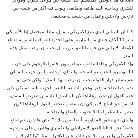
ر
للشرق وبداخله الف طائفه وطائفة، ويوجد فيه اكثر من شعبه بين
و
نازحين ولاجئين وعمال من جنسيات مختلفة.
ن
ي
كما ان اللبناني الذي يتبع الأمريكي، يقول، ماذا سيحصل إذا الأمريكي
ا
نشر 10 آلاف جندي من المارينز على الحدود العراقية السورية لقطع
الإمداد الإيراني عن حزب الله وسوريا، بل يجب ان نرحب بمثل هذه
الفعل
وإذا الأمريكي وحلفائه العرب والغربيون، قاموا بالهجوم على حزب
الله ودمروا الجنوب والضاحية والبقاع، “وخلصونا من حزب الله يلي
عم بصادر قرار الدولة يجب ان نرحب بهذا الفعل” ولكن حتى لو
تدمرت الضاحية وقتل وهجر الشيعة التابعين لحزب الله، لم يكن على
هذه الدول ان تحذر رعاياها لأن المناطق الثانية لن تتعرض للقصف.
اذا من حق اتباع الامريكي ان يستغرب تحذير الدول لرعاياها كون
يعتبر لبنانه غير لبنا الالجنوب والبقاع والضاحية.
والذي يتبع محور المقاومة، أيضا يقول لك: ” ليش هالدول عم تبالغ
هلقد” نحن قاتلنا العدو الإسرائيلي والتكفيري وقادرين على مواجهة
الأمريكي والغربي، ولا يجرؤ احد على الاقتراب منا، “ما كان لازم