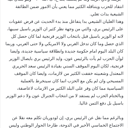
انتقاد للحزب ويتناقله الكثير مما يعني بأن الامور ضمن الطائفة
الشيعية بدات تغلي.
وهذا الغليان الشيعي بدا يتفاعل منذ بدء الحديث عن فرض عقوبات
على الرئيس بري، والتي من وجهة نظر كثير ان الوزير باسيل سببها،
لانه لو الوزير باسيل قبل بانتخاب الوزير فرنجية لما كان حصل كل
الذي حصل وما كان تدخل الغربي ولا الامريكي ولا حتى العربي، وربما
كان البلد اليوم امام حكومة جديدة وانطلاقة سياسية جديدة، وايضا
لوأن الحزب لم يأت بالرئيس عون، وايد الرئيس بري بايصال الوزير
فرنجية، لكان اليوم الموقف السني بقيادة الرئيس سعد الحريري
المعتدل وشعبيته خففت الكثير من لاازمات، وايضا كان الموقف
المسيحي وان لم يكن مع الحزب انما كان سينخرط بالعملية
السياسية مما كان وفر على البلد الكثير من الازمات لاعاصفة،
وبالختام الحزب لم يستفد لا من انتخاب الجنرال عون ولا دعم الوزير
باسيل بل دفع الثمن غاليا.
وبالرغم مما نقل عن الرئيس بري، إن لودوريان تكلم معه نقلا عن
الاجتماع الخماسي الأخير في الدوحة، طارحا الحوار الوطني وليس