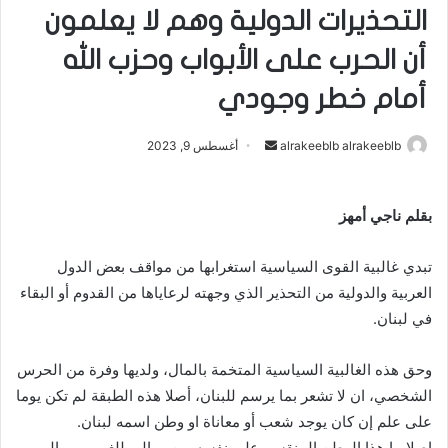
التحذيرات الدولية وهم لا يعلمون
أن الحرب على الأبواب وحزب الله
أمام خطر وجودي
alrakeeblb alrakeeblb
أ
أغسطس 9, 2023
ر
س
بقلم ناجي أمهز
ل
ب
تبدي غالبية القوى السياسية استغرابها من مواقف بعض الدول
ر
ي
العربية والدولية من التحذير الذي وجهته لرعاياها من القدوم أو البقاء
د
في لبنان.
ا
إ
وحق هذه الغالبية السياسية المتخمة بالمال، ولديها وفرة من الحرس
ل
الشخصي، ان لا تشعر بما يرسم للبنان، أصلا هذه الطبقة لم تكن يوما
ك
على علم إن كان يوجد شعب أو معاناة او وطن اسمه لبنان.
ت
اصلا ما هذا الوطن المنقسم على نفسه بين موالي للغرب وموالي