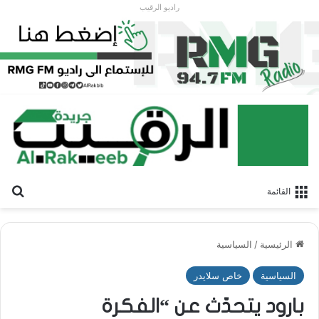
راديو الرقيب
بح
القائمة
الرئيسية
/
السياسية
السياسية
خاص سلايدر
بارود يتحدّث عن “الفكرة