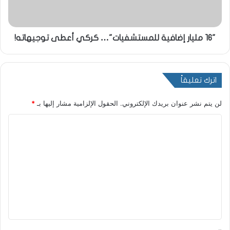
"16 مليار إضافية للمستشفيات"… كركي أعطى توجيهاته!
اترك تعليقاً
لن يتم نشر عنوان بريدك الإلكتروني.
الحقول الإلزامية مشار إليها بـ
*
ا
ل
ت
ع
ل
ي
ق
*