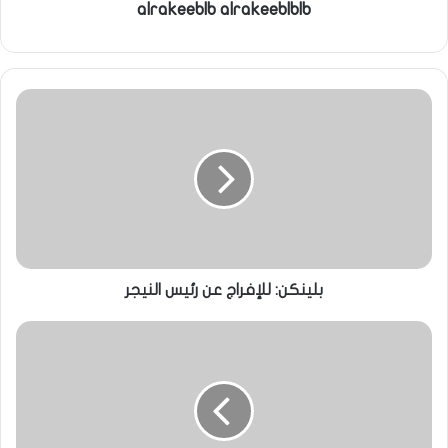
alrakeeblb alrakeeblblb
بلينكن: للإفراج عن رئيس النيجر