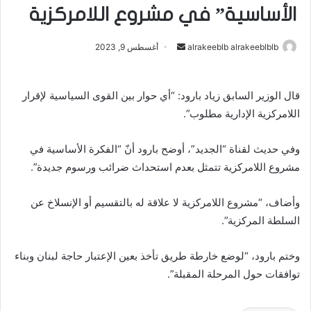
الأساسية” في مشروع اللامركزية
alrakeeblb alrakeeblblb
أ
أغسطس 9, 2023
ر
س
قال الوزير السابق زياد بارود: “أي حوار بين القوى السياسية لإقرار
ل
اللامركزية الإدارية مطلوب”.
ب
ر
ي
وفي حديث لقناة “الجديد”، أوضح بارود أنّ “الفكرة الأساسية في
د
مشروع اللامركزية تتمثل بعدم استحداث ضرائب ورسوم جديدة”.
ا
إ
وأضاف، “مشروع اللامركزية لا علاقة له بالتقسيم أو الإنسلاخ عن
ل
السلطة المركزية”.
ك
ت
وختم بارود، “لوضع خارطة طريق تأخذ بعين الإعتبار حاجة لبنان وبناء
ر
توافقات حول المرحلة المقبلة”.
و
ن