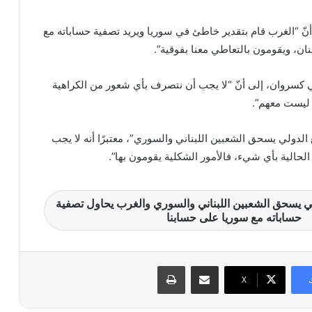
أنّ “الغرب قام بتقدير خاطئ في سوريا ويريد تصفية حساباته مع
ان، ويقومون بالتعاطي معنا بفوقية”.
كسروان، إلى أنّ “لا يجب أن نتصرف بأي شعور من الكراهية
 ليست معهم”.
الدولي يسحق الشعبين اللبناني والسوري”، معتبرًا أنه لا يجب
الحالية بأي شيء، فالأمور الشكلية يقومون بها”.
لي يسحق الشعبين اللبناني والسوري والغرب يحاول تصفية
حساباته مع سوريا على حسابنا
مشاركة عبر البريد
طباعة
X