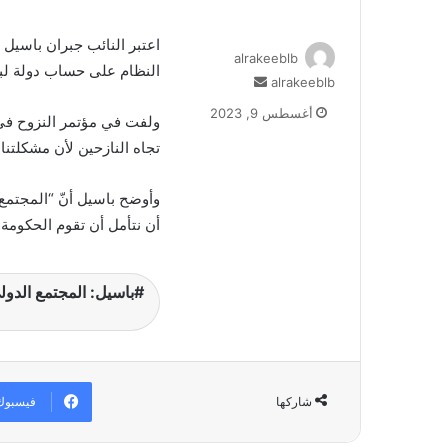
اعتبر النائب جبران باسيل 
alrakeeblb
النظام على حساب دولة لبن
alrakeeblb
أ
ر
أغسطس 9, 2023
ولفت في مؤتمر النزوح في 
س
ل
تجاه النازحين لأن مشكلتنا
ب
ر
وأوضح باسيل أنّ “المجتمع 
ي
أن نتأمل أن تقوم الحكومة 
د
ا
إ
باسيل: المجتمع الدو
ل
ك
ت
ر
و
ن
فيسبوك
شاركها
ي
ا