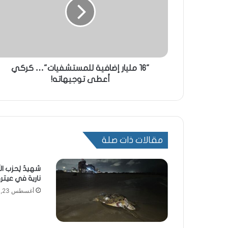
"16 مليار إضافية للمستشفيات"… كركي
أعطى توجيهاته!
مقالات ذات صلة
شهيدٌ لِحزب ال
نارية في عيتر
أغسطس 23, 2024