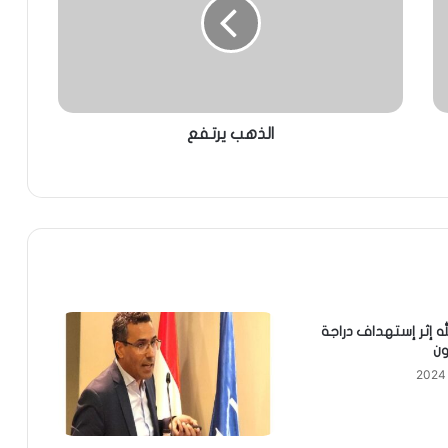
الذهب يرتفع
له إثر إستهداف دراجة
ون