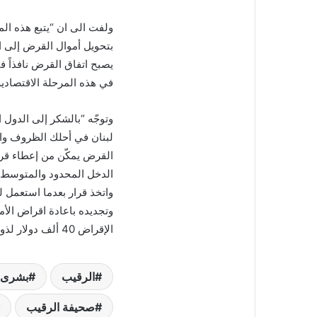
ل
ب
ولفت الى ان “يتبع هذه الم
ر
بتحويل أموال القرض إلى ا
ي
يصبح اتفاق القرض نافذاً في
د
ا
في هذه المرحلة الاقتصادية و
إ
ل
وتوجّه “بالشكر إلى الدول 
ك
لبنان في أحلك الظروف وال
ت
ر
و
الدخل المحدود والمتوسط، 
ن
ي
وتجديده باعادة اقراض الأ
ا
الإقراض 40 ألف دولار لذوي الدخل المحدود و 50 ألف دولار لذوي الدخل المتوسط”.
الرقيب
بشرى س
صحيفة الرقيب