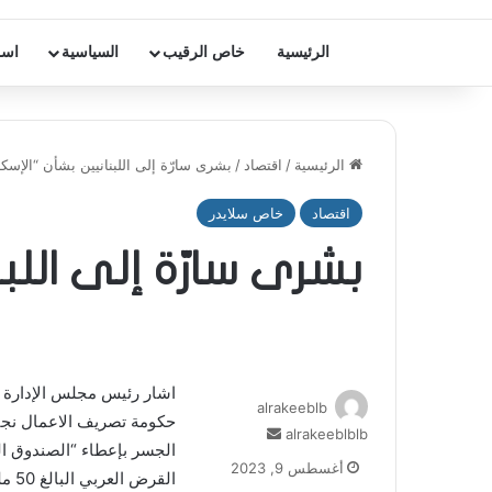
الرئيسية
خاص الرقيب
السياسية
اسر
الرئيسية
/
اقتصاد
/
بشرى سارّة إلى اللبنانيين بشأن “الإسك
اقتصاد
خاص سلايدر
بشرى سارّة إلى اللب
اشار رئيس مجلس الإدارة ا
alrakeeblb
حكومة تصريف الاعمال نجيب 
alrakeeblblb
أ
الجسر بإعطاء “الصندوق الع
ر
أغسطس 9, 2023
القرض العربي البالغ 50 مليون دينار كويتي، بما يعادل 165 مليون دولار لمصرف الإسكان”.
س