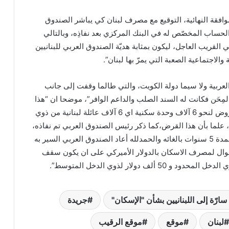
وافقة النهائية، التوقيع مع مصرف لبنان كي يباشر الصندوق
لحساب المخصّص له في البنك المركزي بعد نفاذِه، وبالتالي
 القريب العاجل، ليكون بمثابة هديّة الصندوق العربي للبنانيين
الاجتماعية الصعبة التي يمرّ بها لبنان”.
العربية ولا سيما دولة الكويت، والتي طالما وقفت إلى جانب
مِحَن فكانت له السند الصلب والداعم الوافر”، موضحا ان “هذا
القرض يمكّن من إعطاء قروض لنحو 6 آلاف وحدة سكنية اي 6 آلاف عائلة لبنانية من ذوي
علما بأن هذا القرض،كما ذكر رئيس الصندوق العربي تم نفاذه،
واتخذ قرار بعدما استعمل لمدة 5 سنوات بالغائه والحمدلله أعاد الصندوق العربي السير به
موال لمصرف الاسكان بالدولار الأميركي على ان يكون سقف
ارّة إلى اللبنانيين بشأن "الإسكان"
جريدة
لبنان
موقع
موقع الرقيب