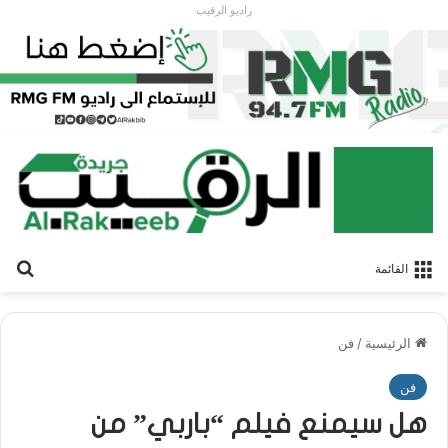
راديو الرقيب
بح
القائمة
الرئيسية
/
فن
فن
هل سيمنع فيلم “باربي” من