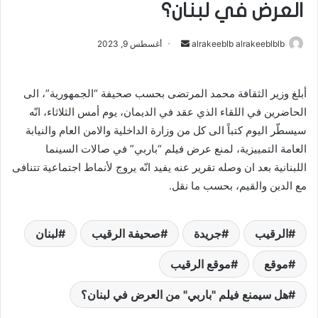
العرض في لبنان؟
alrakeeblb alrakeeblblb
أ
أغسطس 9, 2023
ر
س
أبلغ وزير الثقافة محمد المرتضى بحسب صحيفة “الجمهورية”، الى
ل
الحاضرين في اللقاء الذي عقد في الديمان، يوم أمس الثلاثاء، انّه
ب
ر
سيسطّر اليوم كتباً الى كل من وزارة الداخلية والامن العام والنيابة
ي
العامة التمييزية، لمنع عرض فيلم “باربي” في صالات السينما
د
اللبنانية بعد ان وصله تقرير عنه يفيد انّه يروج لأنماط اجتماعية تتنافى
ا
مع الدين والقيم، بحسب ما نقل.
إ
ل
ك
الرقيب
جريدة
صحيفة الرقيب
لبنان
ت
موقع
موقع الرقيب
ر
و
هل سيمنع فيلم "باربي" من العرض في لبنان؟
ن
ي