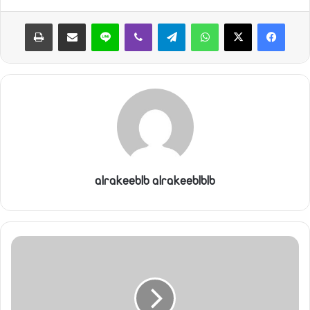
ا
واتساب
تيلقرام
ڤايبر
لاين
مشاركة عبر البريد
طباعة
alrakeeblb alrakeeblblb