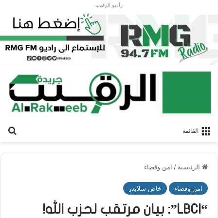
راديو الرقيب
بح
القائمة
الرئيسية
/
امن وقضاء
امن وقضاء
خاص سلايدر
“LBCI”: بيان مرتقب لحزب الله!