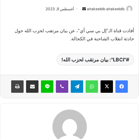
alrakeeblb alrakeeblb
أ
أغسطس 9, 2023
ر
س
أفادت قناة الـ”إل بي سي أي”، عن بيان مرتقب لحزب الله حول
ل
حادثة انقلاب الشاحنة في الكحالة.
ب
ر
ي
"LBCI": بيان مرتقب لحزب الله!
د
ا
إ
واتساب
تيلقرام
ڤايبر
لاين
مشاركة عبر البريد
طباعة
ل
ك
ت
ر
و
ن
ي
ا