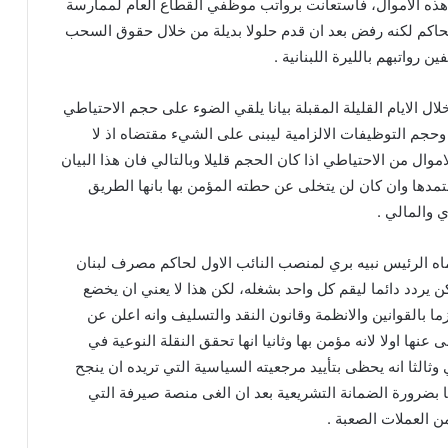
ه الاموال، فاستعانت برواتب موظفي القطاع العام لممارسة
حاكم لكنه رفض بعد ان قدم حلولا بديلة من خلال حقوق السحب
 رواتبهم بالليرة اللبنانية .
ل الايام القليلة المقبلة بيانا يلقي الضوء على حجم الاحتياطي
جم التوظيفات الالزامية ليبنى على الشيء مقتضاه اذ لا
ل من الاحتياطي اذا كان الحجم قليلا وبالتالي فان هذا البيان
مدها وان كان لن يتخلى عن حطته المؤمن بها بانها الطريق
 والمالي .
 الرئيس نبيه بري لمنصب النائب الاول لحاكم مصرف لبنان
ن يردد دائما ليقم كل واحد بشغله، لكن هذا لا يعني ان يخضع
ما بالقوانين والانظمة وقانون النقد والتسليف وانه اعلن عن
عنها اولا لانه مؤمن بها وثانيا انها تحقق النقلة النوعية في
وثالثا انه يحظى بتأييد مرجعيته السياسية التي تريده ان ينجح
ا بضرورة الضمانة التشريعية بعد ان الغى منصة صيرفة التي
 العملات الصعبة .