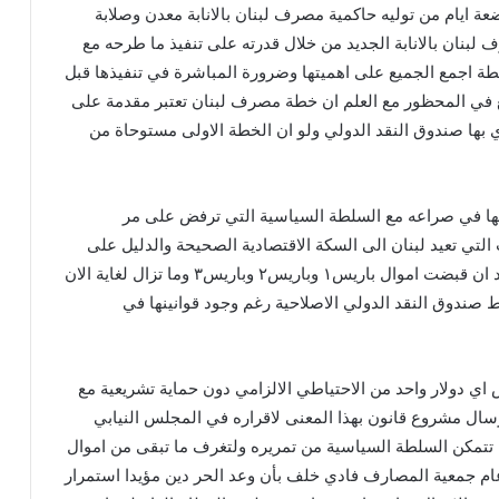
ة ايام من توليه حاكمية مصرف لبنان بالانابة معدن وصلابة
نان بالانابة الجديد من خلال قدرته على تنفيذ ما طرحه مع
طة اجمع الجميع على اهميتها وضرورة المباشرة في تنفيذها قبل
ع في المحظور مع العلم ان خطة مصرف لبنان تعتبر مقدمة على
ي بها صندوق النقد الدولي ولو ان الخطة الاولى مستوحاة من
لها في صراعه مع السلطة السياسية التي ترفض على مر
لتي تعيد لبنان الى السكة الاقتصادية الصحيحة والدليل على
ذلك تملصها من تنفيذها بعد ان قبضت اموال باريس١ وباريس٢ وباريس٣ وما تزال لغاية الان
ندوق النقد الدولي الاصلاحية رغم وجود قوانينها في
اي دولار واحد من الاحتياطي الالزامي دون حماية تشريعية مع
ارسال مشروع قانون بهذا المعنى لاقراره في المجلس النيابي
ن تتمكن السلطة السياسية من تمريره ولتغرف ما تبقى من اموال
ام جمعية المصارف فادي خلف بأن وعد الحر دين مؤيدا استمرار