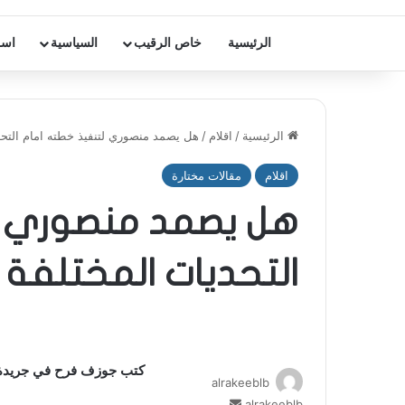
الرئيسية
خاص الرقيب
السياسية
اسر
الرئيسية
/
اقلام
/
هل يصمد منصوري لتنفيذ خطته امام التحد
اقلام
مقالات مختارة
هل يصمد منصوري ل
التحديات المختلفة 
كتب جوزف فرح في جريدة “
alrakeeblb
alrakeeblb
أ