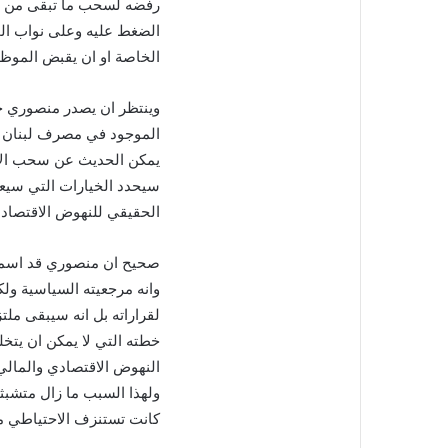
رفضه لسحب ما تبقى من هذ
الضغط عليه وعلى نواب ال
الخاصة او ان يقبض الموظفين
وينتظر ان يصدر منصوري خلا
الموجود في مصرف لبنان وح
يمكن الحديث عن سحب الاموا
سيحدد الخيارات التي سيعت
الحقيقي للنهوض الاقتصادي
صحيح ان منصوري قد اسماه
وانه مرجعيته السياسية ولك
لقراراته بل انه سيبقى ملتز
خطته التي لا يمكن ان يتخلى 
النهوض الاقتصادي والمالي 
ولهذا السبب ما زال متشبث
كانت تستنزف الاحتياطي من