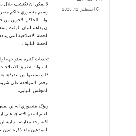
لا يمكن ان نكتشف خلال بضع
ر
أغسطس 12, 2023
وسيم منصوري حاكم مصرف لب
س
ل
نواب الحاكم الاخرين من خ
ب
ان يداهم لبنان الوقت ونق
ر
الخطة الاصلاحية التي يناد
ي
الخطة الثانية .
د
ا
إ
تحديات كثيرة ستواجهه او
ل
السنوات تطبيق الاصلاحات ا
ك
ت
ترفض الموافقة على شروط ص
ر
و
المجلس النيابي.
ن
ي
ويؤكد منصوري انه لن يمس 
ا
العلم انه تم الاتفاق على 
لكنه وجد معارضة نيابية ل
المودعين وقد ذكره امين ع