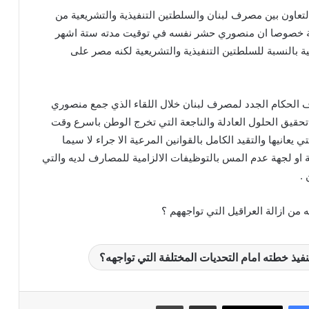
تعاون بين مصرف لبنان والسلطتين التنفيذية والتشريعية من
طة خصوصا ان منصوري حشر نفسه في توقيت مدته ستة اشهر
فية بالنسبة للسلطتين التنفيذية والتشريعية لكنه مصر على
الحكام الجدد لمصرف لبنان خلال اللقاء الذي جمع منصوري
قيق الحلول العادلة والناجعة التي تخرج الوطن باسرع وقت
 يعانيها والتقيد الكامل بالقوانين المرعية الا جراء لا سيما
ية او لجهة عدم المس بالتوظيفات الالزامية للمصارف لديه والتي
 .
من ازالة العراقيل التي تواجههم ؟
يذ خطته امام التحديات المختلفة التي تواجهه؟
مشاركة عبر البريد
طباعة