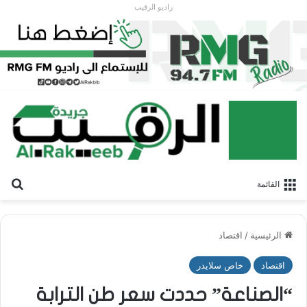
راديو الرقيب
بح
القائمة
الرئيسية
/
اقتصاد
اقتصاد
خاص سلايدر
“الصناعة” حددت سعر طن الترابة