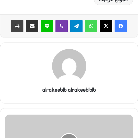
ي
ا
واتساب
تيلقرام
ڤايبر
لاين
مشاركة عبر البريد
طباعة
alrakeeblb alrakeeblblb