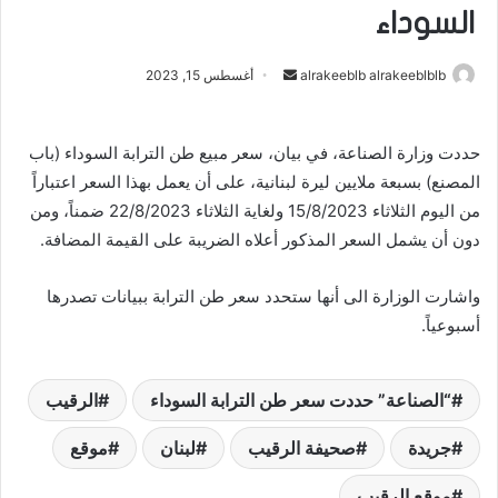
السوداء
alrakeeblb alrakeeblblb
أ
أغسطس 15, 2023
ر
س
حددت وزارة الصناعة، في بيان، سعر مبيع طن الترابة السوداء (باب
ل
المصنع) بسبعة ملايين ليرة لبنانية، على أن يعمل بهذا السعر اعتباراً
ب
ر
من اليوم الثلاثاء 15/8/2023 ولغاية الثلاثاء 22/8/2023 ضمناً، ومن
ي
دون أن يشمل السعر المذكور أعلاه الضريبة على القيمة المضافة.
د
ا
واشارت الوزارة الى أنها ستحدد سعر طن الترابة ببيانات تصدرها
إ
أسبوعياً.
ل
ك
ت
“الصناعة” حددت سعر طن الترابة السوداء
الرقيب
ر
جريدة
صحيفة الرقيب
لبنان
موقع
و
ن
موقع الرقيب