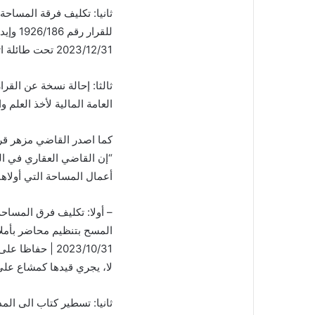
ثانيا: تكليف فرقة المساح
للقرار
2023/12/31 تحت طائلة اتخاذ الإجراءات القانونية المناسبة،
ثالثا: إحالة نسخة عن القرا
العامة المالية لأخذ العلم 
كما اصدر القاضي مزهر قرارا حمل الرق
“إن القاضي العقاري في ال
أعمال المساحة التي أولاها له القرار رقم 
– أولا: تكليف فرق المساح
المسح بتنظيم محاضر بأملاك 
2023/10/31 | ح
لا، يجري قيدها كمشاع عل
ثانيا: تسطير كتاب الى الم