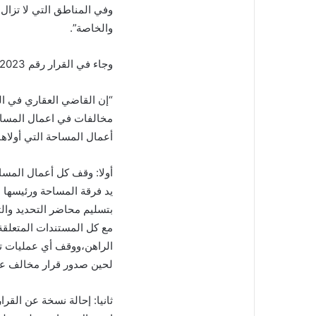
ل
وفي المناطق التي لا تزال ق
ب
والخاصة”.
ر
ي
وجاء في القرار رقم 101/2023 ما يلي:
د
ا
إ
“إن القاضي العقاري في ال
ل
مخالفات في اعمال المساحة
ك
أعمال المساحة التي أولاها له القرار رقم 
ت
ر
و
أولا: وقف كل أعمال المساح
ن
يد فرقة المساحة ورئيسها 
ي
بتسليم محاضر التحديد وال
ا
مع كل المستندات المتعلقة
الراهن،ووقف أي عمليات تس
لحين صدور قرار مخالف عن
ثانيا: إحالة نسخة عن القرا