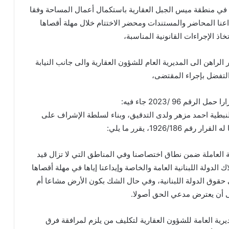
ة في منطقة ميس الجبل العقارية باستكمال أعمال المساحة وفقا
 رقم 1926/186 وإيداعنا المحاضر والمستندات ومحضر الاختتام خلال مهلة أقصاها
ر الراهن الى المديرية العام للشؤون العقارية والى جانب النيابة
والتفضل بإجراء المقتضى،
م 96 /2023 جاء فيه:
نبطية احمد مزهر ولدى التدقيق، وبناء لسلطة الإشراف على
1926/186، يقرر ما يلي:
ة العاملة ضمن نطاق اختصاصنا وفي المناطق التي لا تزال قيد
الدولة اللبنانية العامة والخاصة وإيداعنا إياها في مهلة أقصاها
فاظا على حقوق الدولة اللبنانية، وفي حال الشك بكون الأرض مشاعا أم
ى أن يعترض مدعي الحق أصولا.
ديرية العامة للشؤون العقارية لتكليف من يلزم لمرافقة فرق