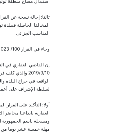
استبدال مساح منطقة تولين
ثالثا: إحالة نسخة عن القرا
المخالفا الحاصلة فيبلدة تول
المناسب الجزائي
وجاء في القرار 100/ 2023
إن القاضي العقاري في النب
2019/9/10 والذي
الواقعة في خراج البلدة وال
لسلطة الإشراف على أعمال المساحة ا
أولا: التأكيد على القرار 
العقارية بايداعنا محاضر ال
ومسجلة باسم الجمهورية ال
مهلة خمسة عشر يوما من تار