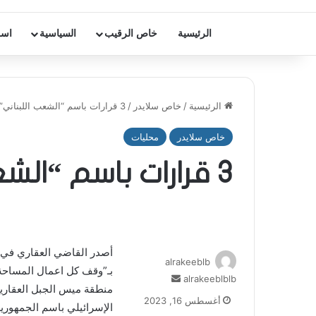
الرئيسية
خاص الرقيب
السياسية
اسر
الرئيسية
/
خاص سلايدر
/
3 قرارات باسم “الشعب اللبناني”
خاص سلايدر
محليات
3 قرارات باسم “الشعب اللبناني”
alrakeeblb
بـ”وقف كل اعمال المساحة 
alrakeeblblb
أ
منطقة ميس الجبل العقارية
ر
أغسطس 16, 2023
الإسرائيلي باسم الجمهوري
س