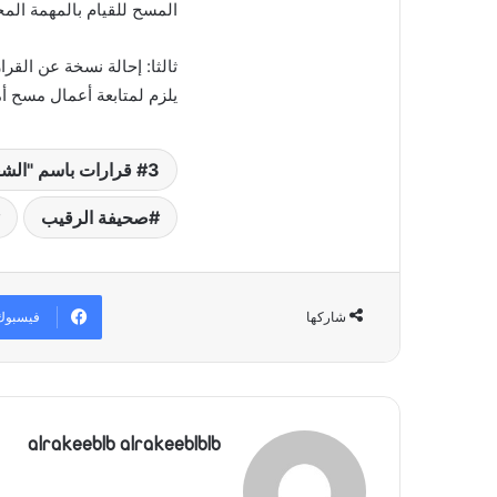
المسح للقيام بالمهمة المح
ثالثا: إحالة نسخة عن القر
يلزم لمتابعة أعمال مسح أمل
3 قرارات باسم "الشعب اللبناني"
صحيفة الرقيب
فيسبوك
شاركها
alrakeeblb alrakeeblblb