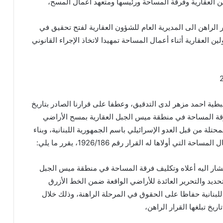
 العقارية وفرقة المساحة ورئيسها ومتعهد أعمال المسح،
ر الراهن الى المديرية العام للشؤون العقارية لفتح تحقيق في
ين العقارية أثناء أعمال المساحة تمهيدا لاتخاذ الإجراء القانوني
طية احمد مزهر لدى التدقيق، وعطفا على قرارنا الصادر بتاريخ
 كلف فرقة المساحة في منطقة ميس الجبل العقارية بمسح الأراضي
محتلة من قبل العدو الإسرائيلي باسم الجمهورية اللبنانية، وبناء
لتي أولاها له القرار رقم 1926/186، يقرر ما يلي:
المشار اليه أعلاه وتكليف فرقة المساحة في منطقة ميس الجبل
تحديد والتحرير العائدة للأراضي الواقعة ضمن الخط الأزرق
لبنانية حفاظا على الحقوق في المرحلة الراهنة، وذلك خلال
یخ تبلغها القرار الراهن،