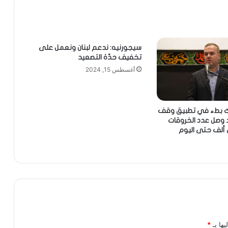
سيجورنيه: ندعم لبنان ونعمل على
تخفيف حدّة التصعيد
أغسطس 15, 2024
اك بطء في تطبيق وقف
قد وصل عدد الخروقات
ى ألف حتى اليوم
يها بـ
*