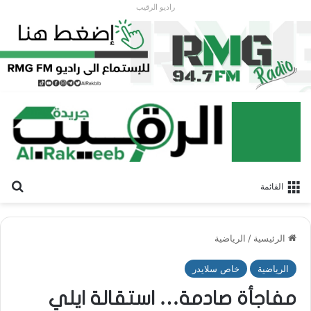
راديو الرقيب
بح
القائمة
الرئيسية
/
الرياضية
الرياضية
خاص سلايدر
مفاجأة صادمة… استقالة ايلي