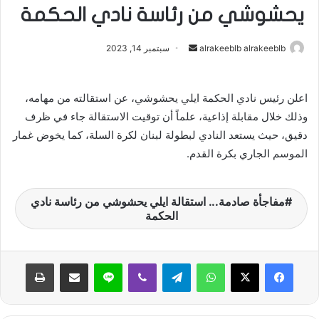
يحشوشي من رئاسة نادي الحكمة
alrakeeblb alrakeeblb
أ
سبتمبر 14, 2023
ر
س
اعلن رئيس نادي الحكمة ايلي يحشوشي، عن استقالته من مهامه،
ل
وذلك خلال مقابلة إذاعية، علماً أن توقيت الاستقالة جاء في ظرف
ب
ر
دقيق، حيث يستعد النادي لبطولة لبنان لكرة السلة، كما يخوض غمار
ي
الموسم الجاري بكرة القدم.
د
ا
مفاجأة صادمة... استقالة ايلي يحشوشي من رئاسة نادي
إ
الحكمة
ل
ك
ت
واتساب
تيلقرام
ڤايبر
لاين
مشاركة عبر البريد
طباعة
ر
و
ن