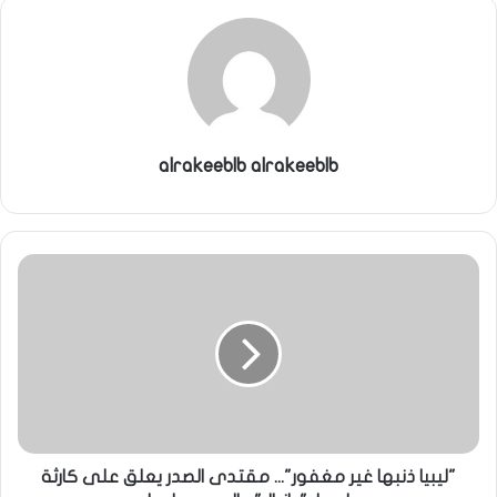
ي
ا
alrakeeblb alrakeeblb
"ليبيا ذنبها غير مغفور"... مقتدى الصدر يعلق على كارثة