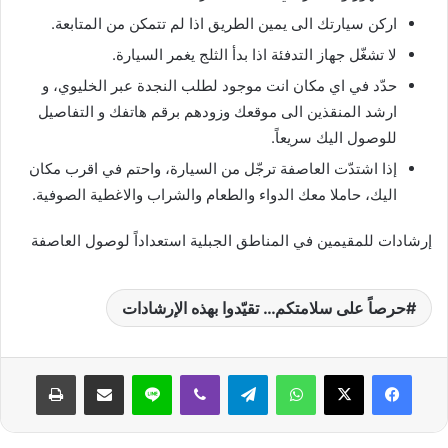
اركن سيارتك الى يمين الطريق اذا لم تتمكن من المتابعة.
لا تشغّل جهاز التدفئة اذا بدأ الثلج يغمر السيارة.
حدّد في اي مكان انت موجود لطلب النجدة عبر الخليوي، و
ارشد المنقذين الى موقعك وزودهم برقم هاتفك و التفاصيل
للوصول اليك سريعاً.
إذا اشتدّت العاصفة ترجّل من السيارة، واحتم في اقرب مكان
اليك، حاملا معك الدواء والطعام والشراب والاغطية الصوفية.
إرشادات للمقيمين في المناطق الجبلية استعداداً لوصول العاصفة
حرصاً على سلامتكم… تقيّدوا بهذه الإرشادات
واتساب
تيلقرام
ڤايبر
لاين
مشاركة عبر البريد
طباعة