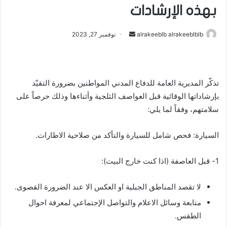
بهذه الإرشادات
أرسل
alrakeeblb alrakeeblblb
نوفمبر 27, 2023
بريدا
إلكترونيا
تذكّر المديرية العامة للدفاع المدني المواطنين بضرورة التقيّد
بإرشاداتها الوقائية قبل العواصف الثلجية وأثناءها وذلك حرصاً على
سلامتهم، وفقاً لما يلي:
السيارة: فحص شامل للسيارة والتأكد من صلاحية الاطارات.
1- قبل العاصفة (اذا كنت خارج البيت):
لا تقصد المناطق الجبلية او العكس الا عند الضرورة القصوى.
متابعة وسائل الاعلام والتواصل الإجتماعي لمعرفة احوال
الطقس.