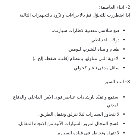
2- اثناء العاصفة:
اذا اضطررت للتجوّل قمّ بالاجراءات و تزّود بالتجهيزات التالية:
ضع سلاسل معدنية لاطارات سيارتك.
دولاب احتياطي.
طعام و مياه للشرب ليومين.
الادوية التي تتناولها بانتظام (قلب، ضغط، إلخ…).
سائل مدفىء غير كحولي.
3- اثناء السير:
استمع و تقيّد بارشادات عناصر قوى الامن الداخلي والدفاع
المدني.
لا تتجاوز السيارات لئلا تنزلق وتقفل الطريق.
افسح المجال لمرور السيارات الآتية من الاتجاه المقابل.
لا تتهوّر وتخاطر في قيادة السيارة.