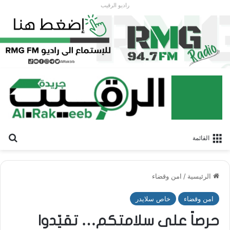
راديو الرقيب
بح
القائمة
الرئيسية
/
امن وقضاء
امن وقضاء
خاص سلايدر
حرصاً على سلامتكم… تقيّدوا