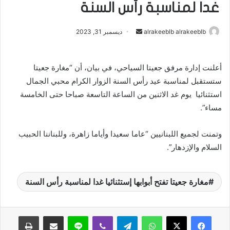
غدا لمناسبة رأس السنة
alrakeeblb alrakeeblb
أ
ديسمبر 31, 2023
ر
س
أعلنت إدارة مرفق جعيتا السياحي، في بيان، أن “مغارة جعيتا
ل
ستستقبل لمناسبة عيد رأس السنة الزوار الكرام محبي الجمال
ب
ر
استثنائيا يوم غد الاثنين من الساعة التاسعة صباحا حتى الخامسة
ي
مساء”.
د
ا
وتمنت لجميع اللبنانيين “عاما سعيدا وأياما زاهرة، وللبناننا الحبيب
إ
السلام والإزدهار”.
ل
ك
ت
مغارة جعيتا تفتح أبوابها إستثنائيا غدا لمناسبة رأس السنة
ر
و
واتساب
تيلقرام
ڤايبر
لاين
مشاركة عبر البريد
طباعة
ن
ي