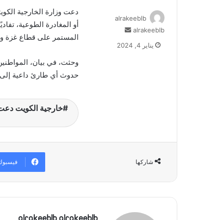
دعت وزارة الخارجية الكويت
alrakeeblb
أو المغادرة الطوعية، تفاد
alrakeeblb
أ
المستمر على قطاع غزة وتد
ر
يناير 4, 2024
س
ل
وحثت، في بيان، المواطنين 
ب
حدوث أي طارئ داعية إلى 
ر
ي
د
خارجية الكويت دعت م
ا
إ
ل
ك
ت
فيسبوك
شاركها
ر
و
ن
ي
ا
alrakeeblb alrakeeblb