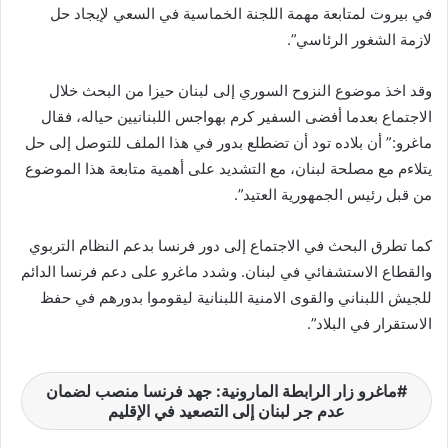
في بيروت لمتابعة مهمة اللجنة الخماسية في السعي لإيجاد حل
ن
لازمة الشغور الرئاسي”.
ي
ا
وقد اخذ موضوع النزوح السوري إلى لبنان حيزا من البحث خلال
الاجتماع بعدما أفضى السفير كرم بهواجس اللبنانيين حياله، فقال
ماغرو:” أن بلاده تود أن تضطلع بدور في هذا الملف للتوصل إلى حل
يتلاءم مع مصلحة لبنان، مع التشديد على أهمية متابعة هذا الموضوع
من قبل رئيس الجمهورية العتيد”.
كما تطرق البحث في الاجتماع إلى دور فرنسا بدعم النظام التربوي
والقطاع الاستشفائي في لبنان. وشدد ماغرو على دعم فرنسا الدائم
للجيش اللبناني والقوى الامنية اللبنانية ليقوموا بدورهم في حفظ
الاستقرار في البلاد”.
ماغرو زار الرابطة المارونية: جهد فرنسا منصب لضمان
عدم جر لبنان إلى التصعيد في الإقليم