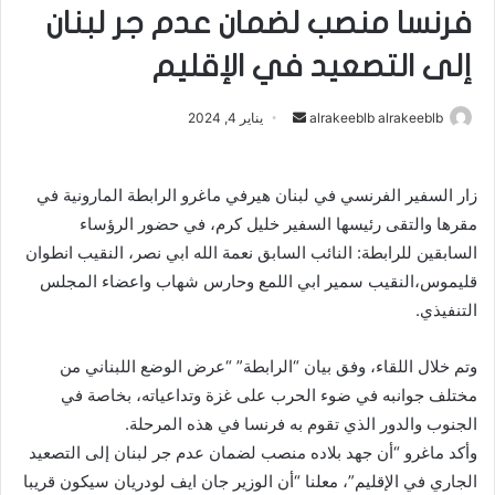
فرنسا منصب لضمان عدم جر لبنان
إلى التصعيد في الإقليم
alrakeeblb alrakeeblb
أ
يناير 4, 2024
ر
س
زار السفير الفرنسي في لبنان هيرفي ماغرو الرابطة المارونية في
ل
مقرها والتقى رئيسها السفير خليل كرم، في حضور الرؤساء
ب
ر
السابقين للرابطة: النائب السابق نعمة الله ابي نصر، النقيب انطوان
ي
قليموس،النقيب سمير ابي اللمع وحارس شهاب واعضاء المجلس
د
التنفيذي.
ا
إ
وتم خلال اللقاء، وفق بيان “الرابطة” “عرض الوضع اللبناني من
ل
مختلف جوانبه في ضوء الحرب على غزة وتداعياته، بخاصة في
ك
الجنوب والدور الذي تقوم به فرنسا في هذه المرحلة.
ت
وأكد ماغرو “أن جهد بلاده منصب لضمان عدم جر لبنان إلى التصعيد
ر
الجاري في الإقليم”، معلنا “أن الوزير جان ايف لودريان سيكون قريبا
و