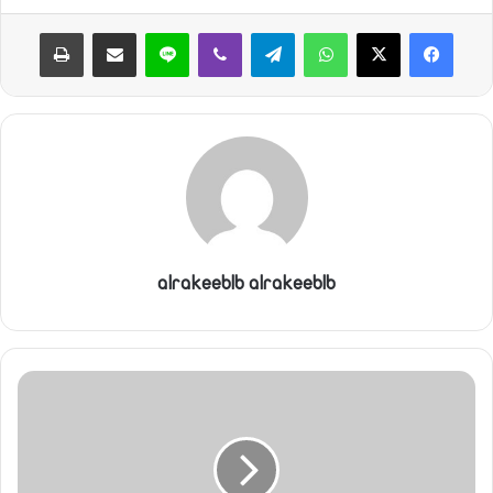
واتساب
تيلقرام
ڤايبر
لاين
مشاركة عبر البريد
طباعة
alrakeeblb alrakeeblb