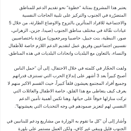
يعتبر هذا المشروع بمثابة “خطوة” نحو تقديم الدعم للمناطق
المتضرّرة في الجنوب والتركيز على تلبية الحاجات النفسية
والاجتماعية للافراد المتأثرين بالنزوح والاوضاع الطارئة، من خلال 5
عيادات نقّالة في مختلف مناطق الجنوب (صيدا، جزين، الزهراني،
صور، النبطية، بنت جبيل، حاصبيا ومرجعيون) مزوّدة باختصاصيين
نفسيين اجتماعيين وفريق عمل لتقديم الدعم اللازم خاصة للأطفال
والنساء، بالتعاون مع البلديات واتحادات البلديات في هذه المناطق.
ولفت الحجّار في كلمته في خلال الاحتفال، إلى أن “حمل الناس
أصبح كبيراً بعد 3 أشهر على إندلاع الحرب التي تستنزف قدراتهم
وجميع أفراد المجتمع يعيشون قلقاً كبيراً، حيث القسم الاكبر منهم لا
يعرف كيف يتعاطى مع هذا القلق، خاصة الاطفال والعائلات التي
تركت منازلها خوفاً على حياتها. وهنا تكمن أهمية تأمين الدعم
النفسي لهم لتعزيز صمودهم في وجه التحديات التي يعيشونها”.
وأشار إلى أن “كل ما تقوم به الوزارة من مشاريع ودعم للبنانيين في
الجنوب قليل ويبقى غير كافٍ، ولكن العمل مستمر على بلورة