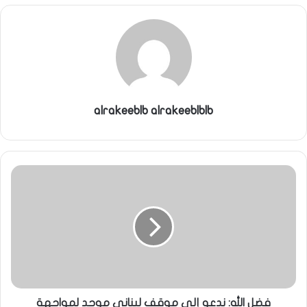
alrakeeblb alrakeeblblb
فضل الله: ندعو إلى موقف لبناني موحد لمواجهة