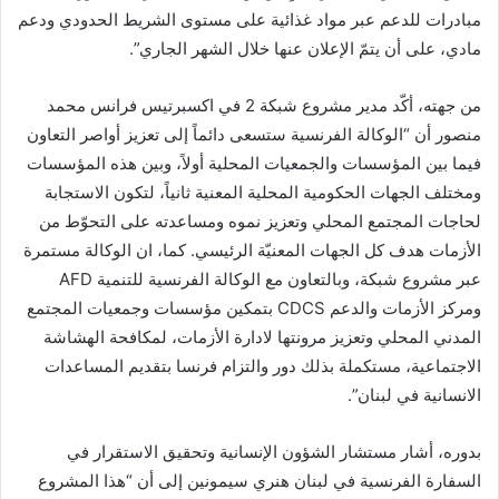
مبادرات للدعم عبر مواد غذائية على مستوى الشريط الحدودي ودعم
مادي، على أن يتمّ الإعلان عنها خلال الشهر الجاري”.
من جهته، أكّد مدير مشروع شبكة 2 في اكسبرتيس فرانس محمد
منصور أن “الوكالة الفرنسية ستسعى دائماً إلى تعزيز أواصر التعاون
فيما بين المؤسسات والجمعيات المحلية أولاً، وبين هذه المؤسسات
ومختلف الجهات الحكومية المحلية المعنية ثانياً، لتكون الاستجابة
لحاجات المجتمع المحلي وتعزيز نموه ومساعدته على التحوّط من
الأزمات هدف كل الجهات المعنيّة الرئيسي. كما، ان الوكالة مستمرة
عبر مشروع شبكة، وبالتعاون مع الوكالة الفرنسية للتنمية AFD
ومركز الأزمات والدعم CDCS بتمكين مؤسسات وجمعيات المجتمع
المدني المحلي وتعزيز مرونتها لادارة الأزمات، لمكافحة الهشاشة
الاجتماعية، مستكملة بذلك دور والتزام فرنسا بتقديم المساعدات
الانسانية في لبنان”.
بدوره، أشار مستشار الشؤون الإنسانية وتحقيق الاستقرار في
السفارة الفرنسية في لبنان هنري سيمونين إلى أن “هذا المشروع