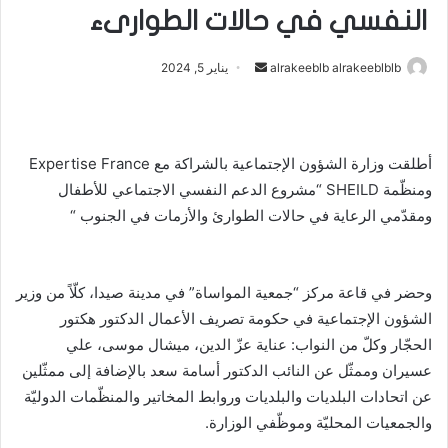
النفسي في حالات الطوارىء
أرسل
alrakeeblb alrakeeblblb
يناير 5, 2024
بريدا
إلكترونيا
أطلقت وزارة الشؤون الإجتماعية بالشراكة مع Expertise France
ومنظّمة SHEILD “مشروع الدعم النفسي الاجتماعي للأطفال
ومقدّمي الرعاية في حالات الطوارئ والأزمات في الجنوب “
وحضر في قاعة مركز “جمعية المواساة” في مدينة صيدا، كلّاً من وزير
الشؤون الإجتماعية في حكومة تصريف الأعمال الدكتور هكتور
الحجّار وكلّ من النواب: عناية عزّ الدين، ميشال موسى، علي
عسيران وممثّل عن النائب الدكتور أسامة سعد بالإضافة إلى ممثّلين
عن اتحادات البلديات والبلديات وروابط المخاتير والمنظّمات الدوليّة
والجمعيات المحليّة وموظّفي الوزارة.