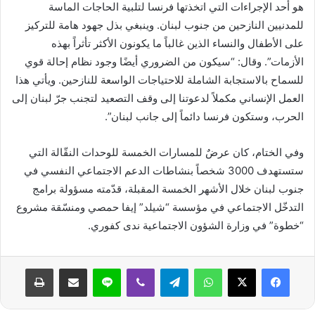
هو أحد الإجراءات التي اتخذتها فرنسا لتلبية الحاجات الماسة
للمدنيين النازحين من جنوب لبنان. وينبغي بذل جهود هامة للتركيز
على الأطفال والنساء الذين غالباً ما يكونون الأكثر تأثراً بهذه
الأزمات”. وقال: “سيكون من الضروري أيضًا وجود نظام إحالة قوي
للسماح بالاستجابة الشاملة للاحتياجات الواسعة للنازحين. ويأتي هذا
العمل الإنساني مكملاً لدعوتنا إلى وقف التصعيد لتجنب جرّ لبنان إلى
الحرب، وستكون فرنسا دائماً إلى جانب لبنان”.
وفي الختام، كان عرضٌ للمسارات الخمسة للوحدات النقّالة التي
ستستهدف 3000 شخصاً بنشاطات الدعم الاجتماعي النفسي في
جنوب لبنان خلال الأشهر الخمسة المقبلة، قدّمته مسؤولة برامج
التدخّل الاجتماعي في مؤسسة “شيلد” إيفا حمصي ومنسّقة مشروع
“خطوة” في وزارة الشؤون الاجتماعية ندى كفوري.
واتساب
تيلقرام
ڤايبر
لاين
مشاركة عبر البريد
طباعة