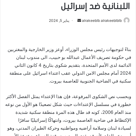
اللبنانية ضد إسرائيل
أرسل
alrakeeblb alrakeeblblb
يناير 5, 2024
بريدا
إلكترونيا
بناءً لتوجيهات رئيس مجلس الوزراء، أوعز وزير الخارجية والمغتربين
في حكومة تصريف الأعمال عبدالله بو حبيب، الى مندوب لبنان
الدائمة لدى الأمم المتحدة، بتقديم شكوى بتاريخ 4 كانون الثاني
2024 أمام مجلس الامن الدولي عقب اعتداء اسرائيل على منطقة
سكنية في الضاحية الجنوبية للعاصمة بيروت.
وبحسب نص الشكوى المرفوعة، فإن هذا الإعتداء يمثل الفصل الأكثر
خطورة في مسلسل الإعتداءات حيث شكل تصعيدًا هو الأول من نوعه
منذ العام 2006، كونه قد طال هذه المرة منطقة سكنية شديدة
الإكتظاظ في ضاحية العاصمة بيروت، وانتهاكًا إسرائيليًا سافرًا
لسيادة لبنان وسلامة أراضيه ومواطنيه وحركة الطيران المدني، وهو
أمر يدعو للقلق لأنه قد يؤدي إلى توسع رقعة الصراع وزعزعة الأمن