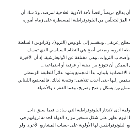
عالج مريضاً رافضاً لأخذ الأدوية العلاجية لمرضه، ولا شك أن
 المرّ ليتخلّص من البلوتوقراطية المسيطرة على زمام أموره
مصطلح إغريقي، وينقسم إلى بلوتوس (الثروة)، وكراتوس (السلطة
لطة الثروة، وبمعنى أصح هي النظام السياسي الذي تمسك
 وأصحاب الثروات، وهي مختلفة عن الأوليغارشية، إذ أن الأخيرة
الممكن أن تتوزع بين دينية أو عرقية أو اجتماعية…
ة الاقتصادية بلبنان، بدأ المجتمع يشهد تداثراً للطبقة الوسطى
منتمين إليها حتى أخذت تتلاشى؛ ونتيجة لذلك، فالمجتمع اللبناني
مايزتين بشكل واضح وصريح، وهما الفقراء والأغنياء.
لمة أدى لاندثار البلوتوقراطية التي سادت فيما سبق داخل
ها اليوم تظهر على شكل تسخير موارد الدولة لخدمة ثرواتهم في
ع البلوتوقراطيين لها الأولوية على حساب المشاريع الأخرى ولو