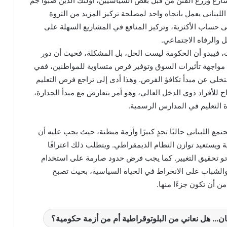
شارع وزرع الفتن من قبل بعض السياسيين، أولئك الذين صبّوا جمّ
لبناني يعمل باتجاه واحد لمصلحة تركيز المزيد من الثروة
ى حساب الأكثرية، وتركيز المنافع في المشاريع السهلة على
 والرفاه الاجتماعي.
ات، فيبدو أن الحكومة ليست الحل، بل المشكلة، فحيث أن دور
مواجهة تأثيرات السوق وتوفير فرص متساوية للمواطنين، ففي
تخلي عن مبدأ تكافؤ الفرص. وهذا أدى إلى تراجع فرص التعليم
ح للأفراد ذوي الدخل العالي، وهو أمر يتعارض مع مبدأ الجدارة،
 التعليم في المدارس الرسمية.
ع اللبناني حاليًا تحدٍ كبيرًا وأزمة مبطنة، حيث يجب عليه أن
ة ويستعيد توازن النظام الديمقراطي. ويتطلب ذلك اعترافًا
حو تحقيق التغيير. كما يجب فرض حدود صارمة على استخدام
 والشباب على الانخراط في الحياة السياسية، بحيث تصبح
من أن تكون جزءًا منها.
نان… هل نعاني من البلوتوقراطية أم من أزمة حكومية؟