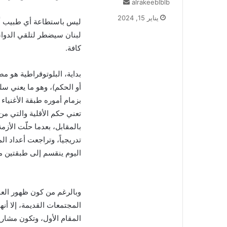
أرسل
alrakeeblblb
بريدا
يناير 15, 2024
ليس باستطاعة أي طبيب أن ي
إلكترونيا
لبنان سيضطر لتلقي الدواء
كافة.
بداية، البلوتوقراطية هو 
أو الحكم)، وهو ما يعني س
بزمام أموره طبقة الأغنياء
تعني حكم الأقلية والتي من 
بالمقابل، بعدما حلّت الأزم
تدريجياً، وتراجعت أعداد ال
اليوم ينقسم إلى طبقتين مت
وبالرغم من كون ظهور العو
المجتمعات القديمة، إلا أن
المقام الأول، وتكون مشاري