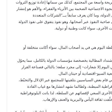
ريحة واسعة من المجتمع، كذلك من سماتها إعادة توزيع الثروات
وة الاجتماعية الضخمة بين الأثرياء والفقراء، والأهم هو إنتشار
دولة، وما كان يعرف سابقاً بـــ”الشركات المتعددة
صاحبة النفوذ عبر أصحابها، وهو نفوذ يتفوق على نفوذ الدولة
 الأخرى، سواء كانت وطنية أو دولية.
سلطة اليوم هي في يد أصحاب المال، سواء أكانت متخلفة أو
اشتداد المطالبة بخصخصة مؤسسات الدولة بالكامل، مما يحوّل
 اليوم إلا شعارات- إلى مجرد سلعة؛ بالتالي فصناعة القرار
ة السيو-اقتصادية أو حيتان المال.
ي قام بعض السياسيين بتلقينها للمجتمع عبر الإذلال والتخبّط،
راطية المبطنة، ولطالما نشهد انتشارها مع غياب القادة
الأحرى السعي لإقصائهم عن السلطة، لذا باتت البلوتوقراطية
لّفت ثقافة اليأس والبربرية والعنف والإرهاب.