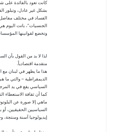
كانت تعود بالفائدة على ش
بشكل غير عادل، وتبلور الفج
الفساد في مختلف مفاصل ال
الجنسيات”، باتت اليوم هي 
وتخضع لقوانينها المؤسسات
لذا لا بد من القول بأن ال
متقدمة اقتصادياً.
هذا ما يظهر في لبنان مع 
الديمقراطية – والتي ما هي
السياسي يقع في يد المرجعي
كما أن ثقافة الاستعطاء الت
ماهي إلا صورة عن البلوتوق
السياسيين الحقيقيين، أو ب
إيديولوجيا آسنة ومنتجة، وخ