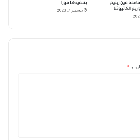
اعدة عين زيتيم
بتنفيذها فوراً
ريخ الكاتيوشا
ديسمبر 7, 2023
يها بـ
*