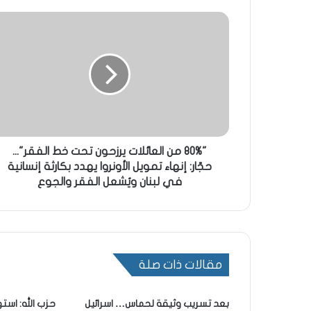
"80% من العائلات يرزحون تحت خط الفقر"...
حجّار: إنهاء تمويل الأونروا يهدد بكارثة إنسانية
في لبنان ويُشعل الفقر والجوع
مقالات ذات صلة
بعد تسريب وثيقة لحماس… اسرائيل
حزب الله: است