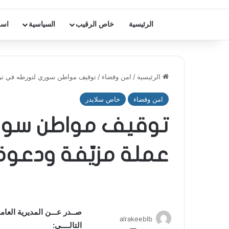
الرئيسية
خاص الرقيب
السياسية
اسر
الرئيسية
/
امن وقضاء
/
توقيف مواطن سوري لتورطه في ترويج
امن وقضاء
خاص سلايدر
توقيف مواطن سوري
عملة مزيّفة ودعوة 
صــدر عـــن المديرية العامة
alrakeeblb
التالــــي: