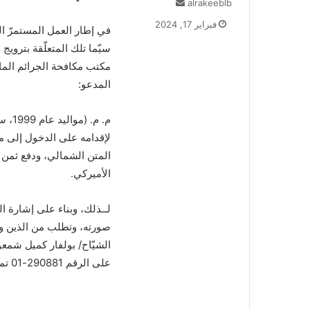
أرسل
alrakeeblb
بريدا
فبراير 17, 2024
في إطار العمل المستمرّ ال
إلكترونيا
مكتب مكافحة الجرائم الما
المدعو:
م. م. (مواليد عام 1999، سوري)
لإقدامه على الدخول إلى مح
المتن الشمالي، ودفع ثمن الأ
الأميركي.
لــذلك، وبناء على إشارة ال
صورته، وتطلب من الذين وق
الشيّاح/ بولفار كميل شمع
على الرقم 290881-01 تمهيداً لاتخاذ الإجراءات القانونية اللازمة.