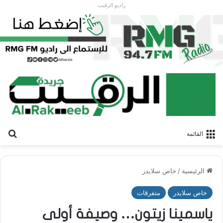
راديو الرقيب
بح
القائمة
الرئيسية
/
خاص سلايدر
خاص سلايدر
متفرقات
ياسمينا زيتون… وصيفة أولى