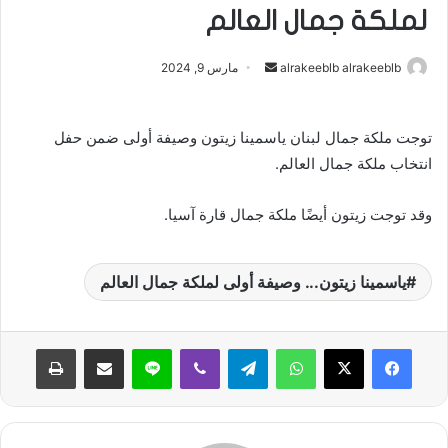
لملكة جمال العالم
alrakeeblb alrakeeblb
أ
مارس 9, 2024
ر
س
توجت ملكة جمال لبنان ياسمينا زيتون وصيفة أولى ضمن حفل
ل
انتخاب ملكة جمال العالم.
ب
ر
ي
وقد توجت زيتون أيضًا ملكة جمال قارة آسيا.
د
ا
ياسمينا زيتون... وصيفة أولى لملكة جمال العالم
إ
ل
ك
واتساب
تيلقرام
ڤايبر
لاين
مشاركة عبر البريد
طباعة
ت
ر
و
ن