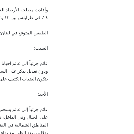
٢٤، في طرابلس بين ١٣ و٢٣، وفي زحلة بين ٩ و ٢٢ درجة.
الطقس المتوقع في لبنان:
السبت:
غائم جزئياً الى غائم احيان
ودون تعديل يذكر على الس
يتكون الضباب الكثيف على 
الأحد:
غائم جزئياً إلى غائم بسح
على الجبال وفي الداخل، ت
المناطق الشمالية في الفت
بدءًا من بعد الظهر مع بقا