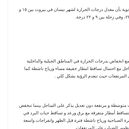
وأفادت مصلحة الأرصاد الجوية بأن معدل درجات الحرارة لشهر نيسان في بيروت بين ١٥ و
ا مع انخفاض بدرجات الحرارة في المناطق الجبلية والداخلية
احل مع احتمال تساقط امطار خفيفة مساء ورياح ناشطة كما
المرتفعات حيث تنعدم الرؤية بشكل كلي .
ب متوسطة و مرتفعة دون تعديل يذكر على الساحل بينما تنخفض
تساقط أمطار متفرقة مع برق ورعد و تساقط حبات البرد في
رة الصباحية ورياح ناشطة فترة قبل الظهر وانفراجات واسعة
ء ظهور الضباب على المرتفعات.