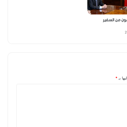
ون من السفير
يها بـ
*