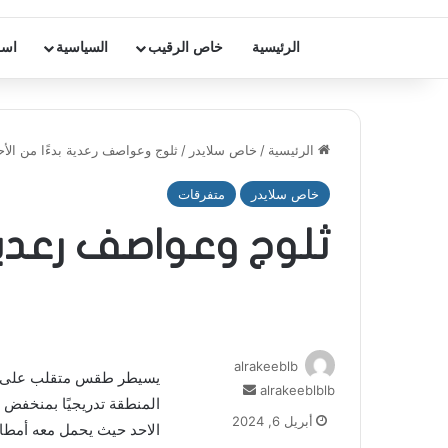
الرئيسية
خاص الرقيب
السياسية
اسر
الرئيسية
/
خاص سلايدر
/
ثلوج وعواصف رعدية بدءًا من الأح
خاص سلايدر
متفرقات
ثلوج وعواصف رعدية 
alrakeeblb
يسيطر طقس متقلب على لبن
أرسل
alrakeeblblb
المنطقة تدريجيًا بمنخفض ج
بريدا
أبريل 6, 2024
الاحد حيث يحمل معه أمطا
إلكترونيا