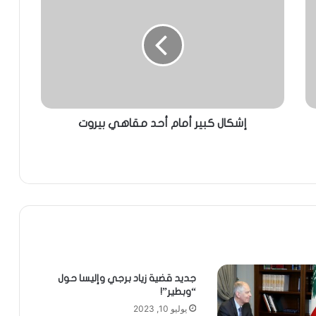
إشكال كبير أمام أحد مقاهي بيروت
جديد قضية زياد برجي وإليسا حول
“وبطير”!
يوليو 10, 2023