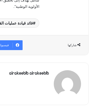
شامل يهدف إلى تحقيق الاس
الأولوية الوطنية”.
قائد قيادة عمليات القوات ا
فيسبوك
شاركها
alrakeeblb alrakeeblb