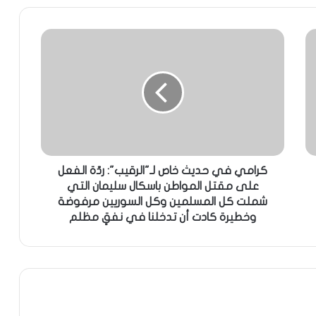
كرامي في حديث خاص لـ"الرقيب": ردّة الفعل
على مقتل المواطن باسكال سليمان التي
شملت كل المسلمين وكل السوريين مرفوضة
وخطيرة كادت أن تدخلنا في نفقٍ مظلم