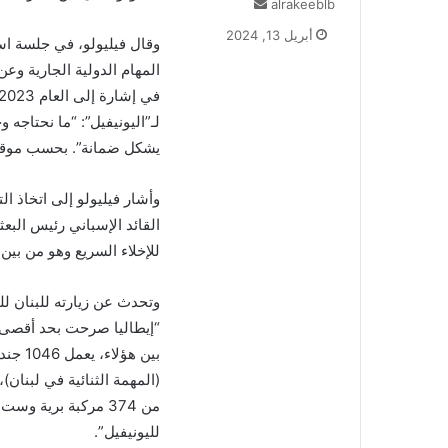
alrakeeblb
أ
ر
أبريل 13, 2024
وقال فيليولو، في جلسة ا
س
ل
المهام الدولية الجارية وع
ب
ر
لـ”اليونيفيل”: “ما نحتاجه
ي
يشكل ضمانة”. بحسب موقع “ديكود 9
د
ا
إ
وأشار فيليولو إلى اتخاذ ال
ل
القائد الإسباني رئيس البع
ك
للإخلاء السريع وهو من بين 
ت
ر
و
وتحدث عن زيارته للبنان لل
ن
ي
ا
(المهمة الثنائية في لبنا
من 374 مركبة برية 
لليونيفيل”
.