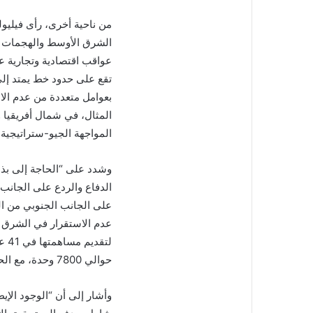
من ناحية أخرى، رأى فيليول
الشرق الأوسط والهجمات ال
عواقب اقتصادية وتجارية عل
تقع على حدود خط يمتد إلى
بعوامل متعددة من عدم ال
المثال، في شمال أفريقيا و
المواجهة الجيو-ستراتيجية ا
وشدد على “الحاجة إلى بذ
الدفاع والردع على الجان
على الجانب الجنوبي من الم
عدم الاستقرار في الشرق ا
حوالي 7800 وحدة، مع الحد الأقصى المسموح به وهو 12 ألف وحدة”.
وأشار إلى أن “الوجود الإي