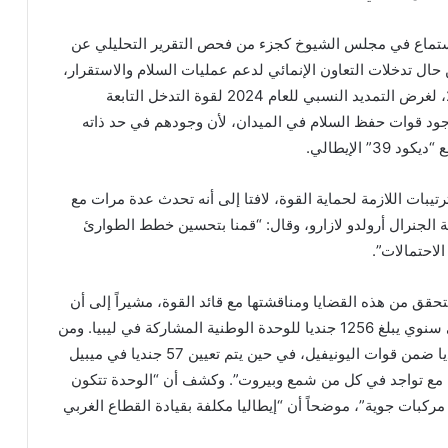
ستماع في مجلس الشيوخ كجزء من فحص التقرير التحليلي عن
ن حال تدخلات التعاون الإنمائي لدعم عمليات السلام والاستقرار،
في إشارة إلى العام 2023، لغرض التمديد النسبي للعام 2024 لقوة التدخل التابعة
 وجود قوات حفظ السلام في الميدان، لأن وجودهم في حد ذاته
3” الإيطالي
.
ترتيبات اللازمة لحماية القوة، لافتا إلى أنه تحدث عدة مرات مع
ثة الجنرال أرولدو لازارو، وقال: “قمنا بتحسين خطط الطوارئ
الاحتمالات”.
تحقق من هذه القضايا ومناقشتها مع قائد القوة، مشيراً إلى أن
“إيطاليا صرحت بحد أقصى سنوي يبلغ 1256 جنديا للوحدة الوطنية المشاركة في ليبيا. ومن
بين هؤلاء، يعمل 1046 جنديا ضمن قوات اليونيفيل، في حين يتم تعيين 57 جنديا في ميبيل
ن)، مع تواجد في كل من شمع وبيروت”. وكشف أن “الوحدة تتكون
وست مركبات جوية”، موضحاً أن “إيطاليا مكلفة بقيادة القطاع الغربي