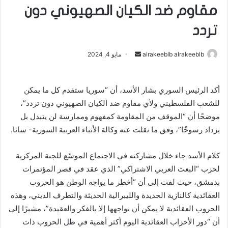
مقاوم ضد الكيان الصهيوني دون
تردد
alrakeeblb alrakeeblb
أ
مايو 4, 2024
ر
س
أكد الرئيس السوري بشار الأسد، أن “سوريا ستقدم كل ما يمكن
ل
للشعب الفلسطيني ولأي مقاوم ضد الكيان الصهيوني دون تردد”،
ب
ر
موضحًا أن “الموقف من المقاومة كمفهوم وممارسة لن يتبدل بل
ي
يزداد رسوخًا”، وفق ما نقلت عنه وكالة الأنباء العربية السورية- سانا.
د
ا
كلام الأسد جاء خلال مشاركته في الاجتماع الموسّع للجنة المركزية
إ
لحزب “البعث العربي الاشتراكي” الذي عقد في قصر المؤتمرات
ل
بدمشق، حيث لفت إلى أن “أخطر ما يواجه الوطن هو الحروب
ك
العقائدية كالنازية الجديدة والليبرالية الحديثة والتطرف الديني، وهذه
ت
الحروب العقائدية لا يمكن أن نواجهها إلا بالفكر والعقيدة”، مشيرًا إلى
ر
أن “دور الأحزاب العقائدية اليوم أكثر أهمية في ظل الحروب ذات
و