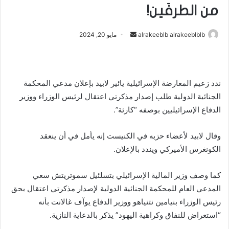
من الطرفَين!
أرسل
alrakeeblb alrakeeblblb
مايو 20, 2024
بريدا
إلكترونيا
ندد زعيم المعارضة الإسرائيلية يائير لابيد بإعلان مدعي المحكمة
الجنائية الدولية طلب إصدار مذكرتي اعتقال لرئيس الوزراء ووزير
الدفاع الإسرائيليين بوصفه “كارثة”.
وقال لابيد لأعضاء حزبه في الكنيست إنه يأمل في أن ينعقد
الكونغرس الأميركي ويندد بالإعلان.
كما وصف وزير المالية الإسرائيلي بتسلئيل سموتريتش سعي
المدعي العام للمحكمة الجنائية الدولية لإصدار مذكرتي اعتقال بحق
رئيس الوزراء بنيامين نتنياهو ووزير الدفاع يوآف غالانت بأنه
“استعراض للنفاق وكراهية اليهود” يذكر بالدعاية النازية.