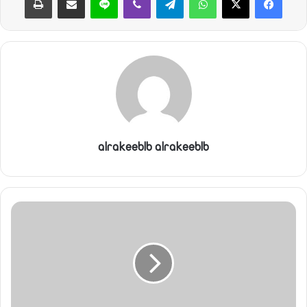
ن
ي
ا
alrakeeblb alrakeeblb