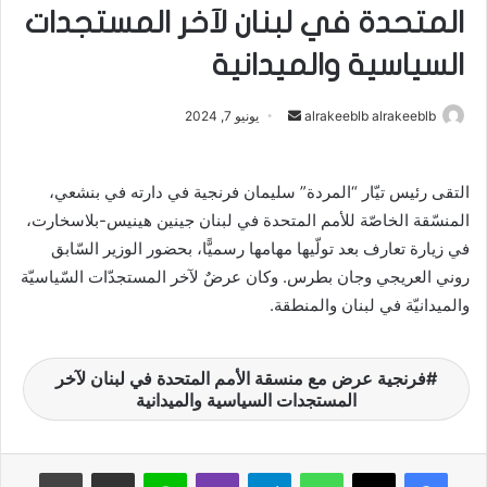
المتحدة في ​لبنان​ لآخر المستجدات
السياسية والميدانية
alrakeeblb alrakeeblb
أ
يونيو 7, 2024
ر
س
التقى رئيس تيّار “المردة” ​سليمان فرنجية​ في دارته في بنشعي،
ل
المنسّقة الخاصّة للأمم المتحدة في ​​لبنان​​ جينين هينيس-بلاسخارت،
ب
ر
في زيارة تعارف بعد تولّيها مهامها رسميًّا، بحضور الوزير السّابق
ي
روني العريجي وجان بطرس. وكان عرضٌ لآخر المستجدّات السّياسيّة
د
والميدانيّة في لبنان والمنطقة.
ا
إ
فرنجية عرض مع منسقة الأمم المتحدة في ​لبنان​ لآخر
ل
المستجدات السياسية والميدانية
ك
ت
ر
واتساب
تيلقرام
ڤايبر
لاين
مشاركة عبر البريد
طباعة
و