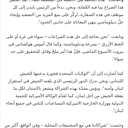
هذا الصراع بما فيه الكفاية، ونحن، بدءاً من الرئيس بايدن إلى كل
موظف في هذه السفارة، نُركّز على منع المزيد من التصعيد وإيجاد
حلّ ديبلوماسي ينهي المعاناة على جانبي الحدود”.
وتابعت: “نحن بحاجة إلى حل هذه الصراعات – سواء في غزة أو على
الخط الأزرق – بسرعة ودبلوماسية، وكما قال آموس هوكشاتين في
بيروت الأسبوع الماضي، فإنّ هذا أمر ملحّ وقابل للتحقيق على حد
سواء”.
كما أشارت إلى أن “الولايات المتحدة فخورة بدعمها للجيش
اللبناني، ونحن ندرك الدور الرئيسي الذي يلعبه الجيش في استقرار
لبنان وأمنه”، ونؤمن بشدّة بهذه الشراكة ونشعر بالامتنان لكل ما
يفعله الجيش من أجل لبنان، كما تُقدّم الوكالة الأميركية للتنمية
الدولية ووزارة الخارجية الاميركية المساعدات للناس في جميع أنحاء
لبنان”.
وختمت: “شراكاتنا هي مع المجتمعات المحلية – وفي الواقع، أكثر من