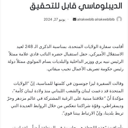
الديبلوماسي قابل للتحقيق
أرسل
alrakeeblb alrakeeblblb
يونيو 27, 2024
بريدا
إلكترونيا
أقامت سفارة الولايات المتحدة، بمناسبة الذكرى الـ 248 لعيد
الاستقلال الأميركي، حفل استقبال حضره النائب فادي علامة ممثلاً
الرئيس نبيه بري ووزير الداخلية والبلديات بسام المولوي ممثلاً دولة
رئيس حكومة تصريف الأعمال نجيب ميقاتي.
وقالت السفيرة ليزا جونسون في كلمتها للمناسبة، إنّ “الولايات
المتحدة قد دعمت لبنان والشعب اللبناني منذ ولادة لبنان كأمة”،
مؤكدةً أنّ “علاقتنا مبنية على الرغبة المشتركة في عالم مزدهر وحرّ
وديمقراطي، وقوّة شراكتنا تنعكس من خلال الروابط العديدة التي
تربط بلدينا، وإنّ الارتباط بيننا قوي”.
وأضافت: “هذه اللحظة هي حاسمة في المنطقة أيضاً… لقد استمر