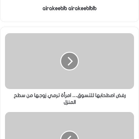
alrakeeblb alrakeeblblb
رفض اصطحابها للتسوق… امرأة ترمي زوجها من سطح
المنزل