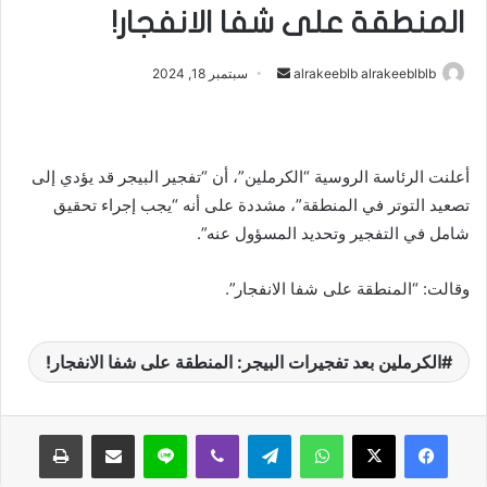
المنطقة على شفا الانفجار!
أرسل
alrakeeblb alrakeeblblb
سبتمبر 18, 2024
بريدا
إلكترونيا
أعلنت الرئاسة الروسية “الكرملين”، أن “تفجير البيجر قد يؤدي إلى
تصعيد التوتر في المنطقة”، مشددة على أنه “يجب إجراء تحقيق
شامل في التفجير وتحديد المسؤول عنه”.
وقالت: “المنطقة على شفا الانفجار”.
الكرملين بعد تفجيرات البيجر: المنطقة على شفا الانفجار!
واتساب
تيلقرام
ڤايبر
لاين
مشاركة عبر البريد
طباعة