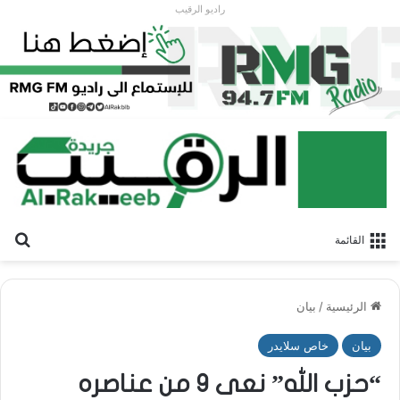
راديو الرقيب
بح
القائمة
الرئيسية
/
بيان
بيان
خاص سلايدر
“حزب الله” نعى 9 من عناصره