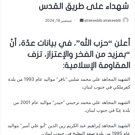
شهداء على طريق القدس
أرسل
alrakeeblb alrakeeblb
سبتمبر 18, 2024
بريدا
إلكترونيا
أعلن “حزب الله”، في بيانات عدّة، أنّ
“بمزيد من الفخر والإعتزاز، تزف
المقاومة الإسلامية:
الشهيد المجاهد علي محمد شلبي “باقر” مواليد عام 1993 من بلدة
كفرملكي في جنوب لبنان،
الشهيد المجاهد علي محمد ترحيني “حيدر” مواليد عام 2001 من
بلدة عِبّا في جنوب لبنان،
الشهيد المجاهد إبراهيم عبد الكريم زين الدين “أبو علي أمير” مواليد
عام 1995 من بلدة صفد البطيخ في جنوب لبنان،