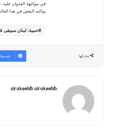
ل
في مواجهة العدوان عليه، ف
ب
يواكبه البعض في هذا العالم
ر
ي
د
حمية: لبنان سيبقى قوي
ا
إ
ل
ك
فيسبوك
شاركها
ت
ر
و
ن
ي
ا
alrakeeblb alrakeeblb