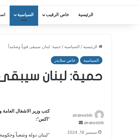
الرئيسية
خاص الرقيب
السياسية
اسر
الرئيسية
/
السياسية
/
حمية: لبنان سيبقى قوياً وصامداً
السياسية
خاص سلايدر
حمية: لبنان سيبقى ق
كتب وزير الاشغال العامة 
alrakeeblb
“اكس”:
alrakeeblb
أ
ر
سبتمبر 19, 2024
“لبنان دولة وشعباً وحكومة
س