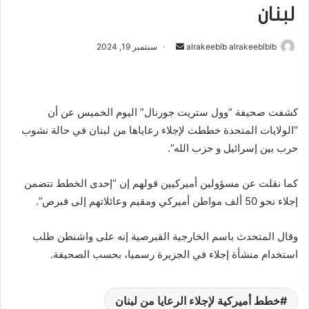
لبنان
أرسل
alrakeeblb alrakeeblblb
سبتمبر 19, 2024
بريدا
إلكترونيا
كشفت صحيفة “وول ستريت جورنال” اليوم الخميس عن أن
“الولايات المتحدة خططت لإجلاء رعاياها من لبنان في حالة نشوب
حرب بين إسرائيل و حزب الله”.
كما نقلت عن مسؤولين أميركيين قولهم إن “إحدى الخطط تتضمن
إجلاء نحو 50 ألف مواطن أميركي ومقيم وعائلاتهم إلى قبرص”.
وقال المتحدث باسم الخارجية القبرصية إنه على واشنطن طلب
استخدام منشأة إجلاء في الجزيرة رسميا، بحسب الصحيفة.
خطط أميركية لإجلاء الرعايا من لبنان