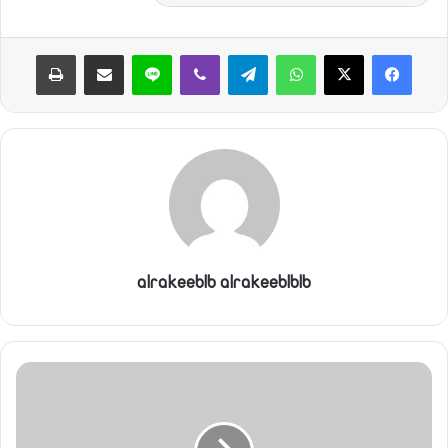
واتساب
تيلقرام
ڤايبر
لاين
مشاركة عبر البريد
طباعة
alrakeeblb alrakeeblblb