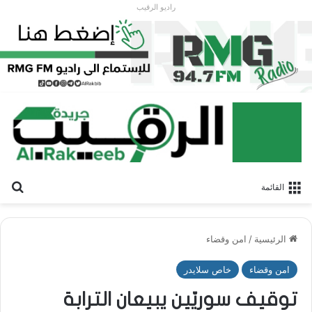
راديو الرقيب
بح
القائمة
الرئيسية
/
امن وقضاء
امن وقضاء
خاص سلايدر
توقيف سوريّين يبيعان الترابة