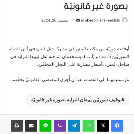
بصورة غير قانونيّة
أرسل
alrakeeblb alrakeeblblb
سبتمبر 20, 2024
بريدا
إلكترونيا
أوقفت دوريّة من مكتب المتن في مديريّة جبل لبنان في أمن الدولة،
السوريّين (أ. ت.) و (أ.ب.)، يستخدمان شاحنة نقل ليبيعا الترابة في
ساحل المتن، بأسعار مضاربة على التجار المحليّين.
تمّ تسليمهما إلى القضاء، بعد أن أُجري المقتضى القانونيّ بحقّهما.
توقيف سوريّين يبيعان الترابة بصورة غير قانونيّة
واتساب
تيلقرام
ڤايبر
لاين
مشاركة عبر البريد
طباعة