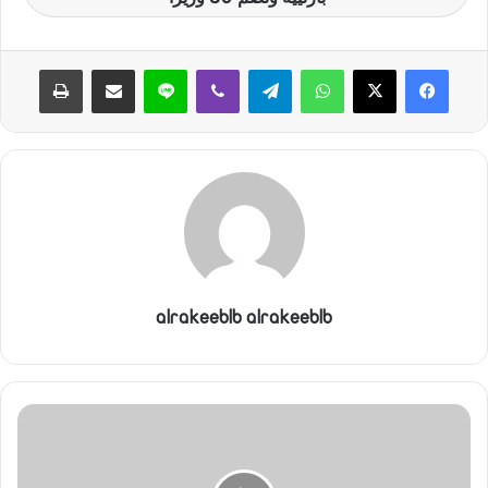
ن
ي
واتساب
تيلقرام
ڤايبر
لاين
مشاركة عبر البريد
طباعة
ا
alrakeeblb alrakeeblb