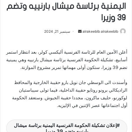
اليمنية برئاسة ميشال بارنييه وتضم
39 وزيرا
alrakeeblb alrakeeblb
أ
سبتمبر 21, 2024
ر
س
أعلن الأمين العام للرئاسة الفرنسية أليكسي كولر، بعد انتظار استمر
ل
أسابيع، تشكيلة الحكومة الفرنسية برئاسة ميشال بارنييه وهي يمينية
ب
تضم 39 وزيرا، ستكون أولى مهماتها تمرير مشروع الموازنة.
ر
ي
د
وأسندت الى الوسطي جان نويل بارو حقيبة الخارجية والمحافظ
ا
الراديكالي برونو روتايو حقيبة الداخلية، فيما تولى سيباستيان
إ
لوكورنو، حليف ماكرون، مجددا حقيبة الجيوش. وستعقد الحكومة
ل
أول اجتماعاتها عصر الإثنين في الإليزيه.
ك
ت
ر
إعلان تشكيلة الحكومة الفرنسية اليمنية برئاسة ميشال
و
بارنييه وتضم 39 وزيرا