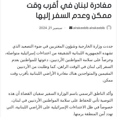
مغادرة لبنان في أقرب وقت
ممكن وعدم السفر إليها
alrakeeblb alrakeeblb
أ
سبتمبر 21, 2024
ر
س
جددت وزارة الخارجية وشؤون المغتربين في ضوء التصعيد الذي
ل
تشهده الجمهورية اللبنانية الشقيقة من اعتداءات إسرائيلية متواصلة،
ب
ر
وحرصاً على سلامة المواطنين الأردنيين، دعوتها للمواطنين بعدم
ي
السفر إلى لبنان في الوقت الراهن، كما وطلبت من الأردنيين
د
المقيمين والمتواجدين هناك مغادرة الأراضي اللبنانية بأقرب وقت
ا
ممكن.
إ
ل
‏وأكد الناطق الرسمي باسم الوزارة السفير سفيان القضاة أن هذه
ك
التوصية تأتي للحفاظ على سلامة المواطنين الأردنيين في لبنان،
ت
خصوصاً في ظل الاعتداءات الإسرائيلية على الأراضي اللبنانية، التي
ر
تهدد أمن المنطقة برمتها.
و