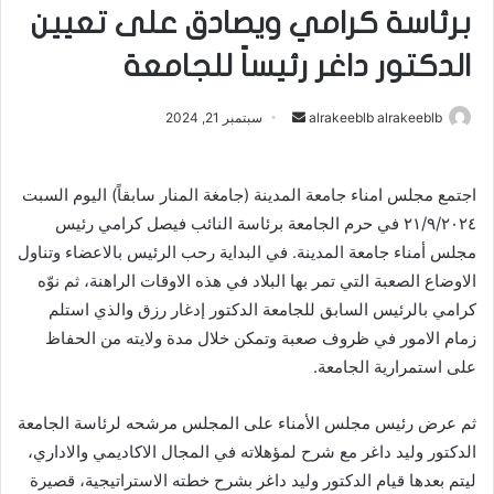
برئاسة كرامي ويصادق على تعيين
الدكتور داغر رئيساً للجامعة
أرسل
alrakeeblb alrakeeblb
سبتمبر 21, 2024
بريدا
إلكترونيا
اجتمع مجلس امناء جامعة المدينة (جامغة المنار سابقاً) اليوم السبت
٢١/٩/٢٠٢٤ في حرم الجامعة برئاسة النائب فيصل كرامي رئيس
مجلس أمناء جامعة المدينة. في البداية رحب الرئيس بالاعضاء وتناول
الاوضاع الصعبة التي تمر بها البلاد في هذه الاوقات الراهنة، ثم نوّه
كرامي بالرئيس السابق للجامعة الدكتور إدغار رزق والذي استلم
زمام الامور في ظروف صعبة وتمكن خلال مدة ولايته من الحفاظ
على استمرارية الجامعة.
ثم عرض رئيس مجلس الأمناء على المجلس مرشحه لرئاسة الجامعة
الدكتور وليد داغر مع شرح لمؤهلاته في المجال الاكاديمي والاداري،
ليتم بعدها قيام الدكتور وليد داغر بشرح خطته الاستراتيجية، قصيرة