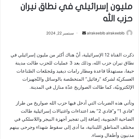
مليون إسرائيلي في نطاق نيران
حزب الله
alrakeeblb alrakeeblb
أ
سبتمبر 22, 2024
ر
س
ذكرت القناة 12 الإسرائيلية، أنّ هناك أكثر من مليون إسرائيلي في
ل
نطاق نيران حزب الله، وذلك بعد 3 عمليات للحزب طالت مدينة
ب
ر
حيفا، مستهدفًا قاعدة ومطار رامات ديفيد ومُجمّعات الصّناعات
ي
العسكريّة ‏لشركة “رفائيل” المتخصّصة بالوسائل والتّجهيزات
د
الإلكترونيّة، كما طالت الصواريخ عدّة منازل في المدينة.
ا
إ
وتأتي هذه الضربات التي أدخل فيها حزب الله صواريخ من طراز
ل
“فادي 1″ و”فادي 2” بعد اعتداءات واغتيالات إسرائيلية طالت
ك
الضاحية الجنوبية، إضافة إلى تفجير أجهزة البيجر واللاسلكي في
ت
مختلف المناطق اللبنانية، ما أدى إلى سقوط شهداء وجرحى بينهم
ر
مدنيون وأطفال ونساء.
و