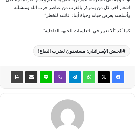
اشعار آخر. كل من يتمركز بالقرب من عناصر حزب الله ومنشآته
وأسلحته يعرض حياته وحياة أبناء عائلته للخطر”.
كما أكد “ألا تغيير في التعليمات للجبهة الداخلية”.
الجيش الإسرائيلي: مستعدون لضرب البقاع!
واتساب
تيلقرام
ڤايبر
لاين
مشاركة عبر البريد
طباعة