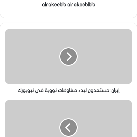
alrakeeblb alrakeeblblb
إيران: مستعدون لبدء مفاوضات نووية في نيويورك