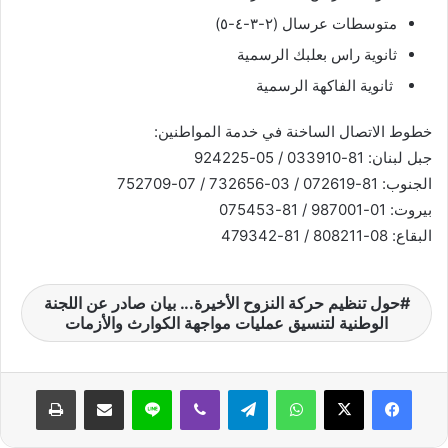
متوسطات عرسال (٢-٣-٤-٥)
ثانوية راس بعلبك الرسمية
⁠ ثانوية الفاكهة الرسمية
خطوط الاتصال الساخنة في خدمة المواطنين:
جبل لبنان: 81-033910 / 05-924225
الجنوب: 81-072619 / 03-732656 / 07-752709
بيروت: 01-987001 / 81-075453
البقاع: 08-808211 / 81-479342
حول تنظيم حركة النزوح الأخيرة... بيان صادر عن اللجنة
الوطنية لتنسيق عمليات مواجهة الكوارث والأزمات
واتساب
تيلقرام
ڤايبر
لاين
مشاركة عبر البريد
طباعة