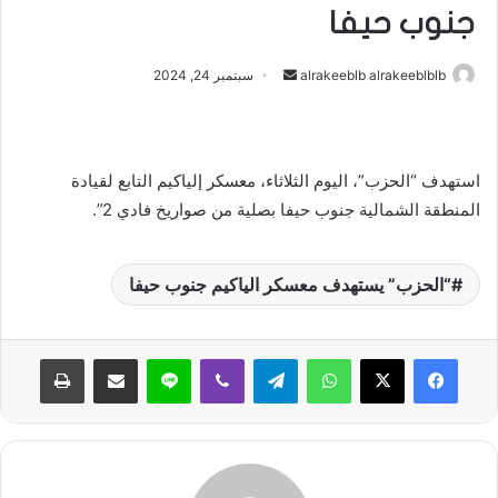
جنوب حيفا
أرسل
alrakeeblb alrakeeblblb
سبتمبر 24, 2024
بريدا
إلكترونيا
استهدف “الحزب”، اليوم الثلاثاء، معسكر إلياكيم التابع لقيادة
المنطقة الشمالية جنوب حيفا بصلية من صواريخ فادي 2”.
“الحزب” يستهدف معسكر الياكيم جنوب حيفا
واتساب
تيلقرام
ڤايبر
لاين
مشاركة عبر البريد
طباعة