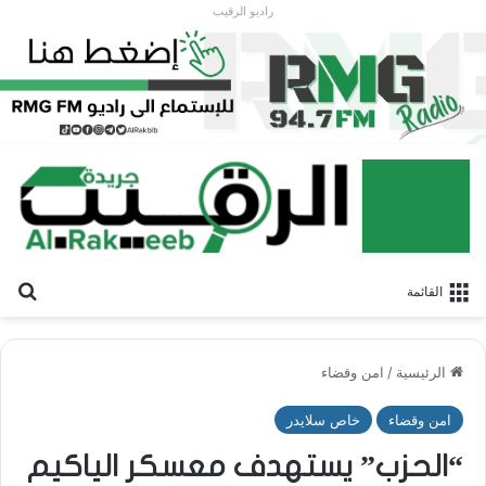
راديو الرقيب
بح
القائمة
الرئيسية
/
امن وقضاء
امن وقضاء
خاص سلايدر
“الحزب” يستهدف معسكر الياكيم