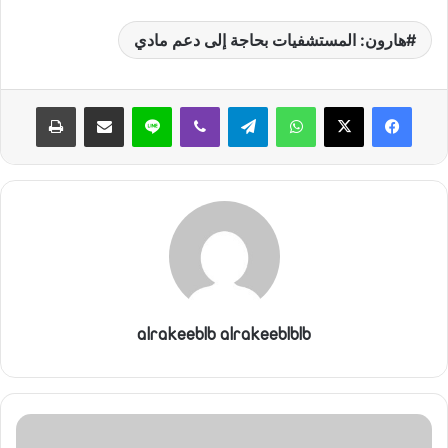
هارون: المستشفيات بحاجة إلى دعم مادي
واتساب
تيلقرام
ڤايبر
لاين
مشاركة عبر البريد
طباعة
alrakeeblb alrakeeblblb