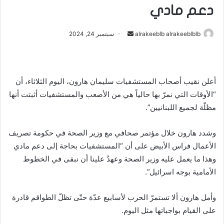
دعم مادي
أرسل
alrakeeblb alrakeeblblb
سبتمبر 24, 2024
بريدا
إلكترونيا
أعلن نقيب أصحاب المستشفيات سليمان هارون، اليوم الثلاثاء، أن
“الأوقات التي نمرّ بها حالياً هي من الأصعب والمستشفيات أثبتت أنها
مظلّة لجميع اللبنانيين”.
وشدد هارون خلال مؤتمر صحافي مع وزير الصحة في حكومة تصريف
الأعمال فراس الأبيض على أن “المستشفيات بحاجة إلى دعم مادي
وهذا ما يعمل عليه وزير الصحة وعهدٌ علينا أن نبقى في الخطوط
الأمامية بوجه اسرائيل”.
وأمل هارون ألا تستمرّ الحرب لأسابيع عدّة حتّى تظلّ الطواقم قادرة
على القيام بواجباتها مثل اليوم.