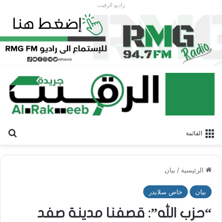
راديو الرقيب
بح
القائمة
الرئيسية
/
بيان
بيان
خاص سلايدر
“حزب الله”: قصفنا مدينة صفد