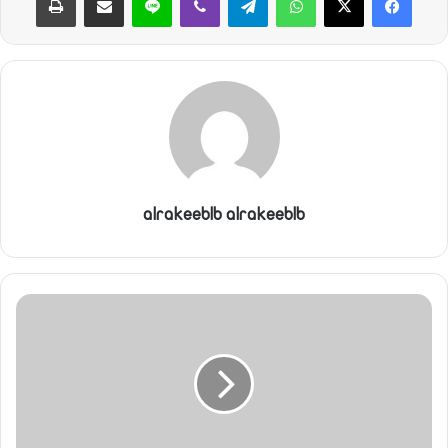
ن
ي
ا
alrakeeblb alrakeeblb