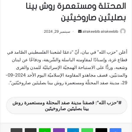
المحتلة ومستعمرة روش بينا
بصليتَين صاروخيتَين
alrakeeblb alrakeeblb
أ
سبتمبر 29, 2024
ر
س
أعلن “​حزب الله​” في بيان، أنّ “دعمًا لشعبنا الفلسطيني الصّامد في
ل
قطاع غزة، وإسنادًا لمقاومته الباسلة والشّريفة، ودفاعًا عن لبنان
ب
ر
وشعبه، وردًّا على الاستباحة الهمجيّة الإسرائيليّة للمدن والقرى
ي
والمدنيّين، قصف مجاهدو المقاومة الإسلاميّة اليوم الأحد 2024-09-
د
29، مدينة صفد المحتلّة ومستعمرة روش بينا بصليتَين صاروخيّتَين”.
ا
إ
"حزب الله": قصفنا مدينة صفد المحتلة ومستعمرة روش
ل
بينا بصليتَين صاروخيتَين
ك
ت
ر
واتساب
تيلقرام
ڤايبر
لاين
مشاركة عبر البريد
طباعة
و