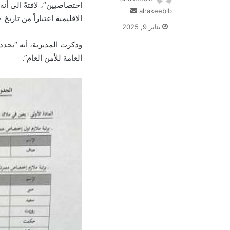
اختصاصيين”، لافتةً الى أنه
أرسل
alrakeeblb
الاقليمية اعتباراً من تاريخ ٢٠٢٥/٠١/١٠”.
بريدا
يناير 9, 2025
إلكترونيا
وذكرت المديرية، أنه “يحدد
العامة للأمن العام”.