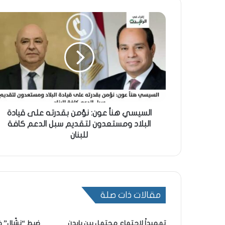
السيسي هنأ عون: نؤمن بقدرته على قيادة
البلاد ومستعدون لتقديم سبل الدعم كافة
للبنان
مقالات ذات صلة
تمهيداً لاجتماع محتمل بين بايدن
ضبط “نشّال” ف